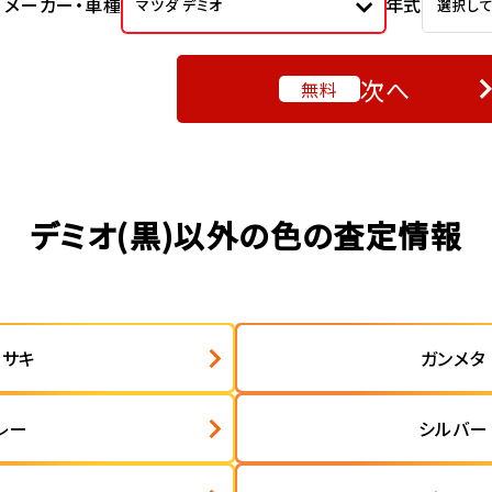
メーカー・車種
年式
マツダ デミオ
選択し
次へ
無料
デミオ(黒)以外の色の査定情報
ラサキ
ガンメタ
レー
シルバー