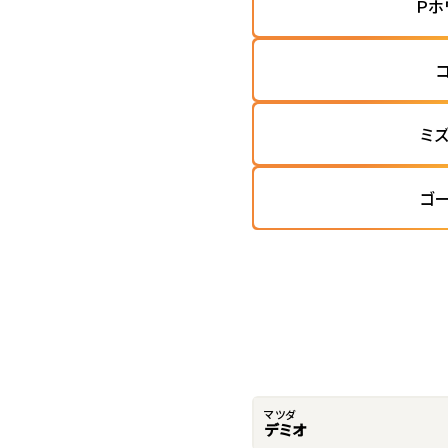
Ｐホ
ミ
ゴ
マツダ
デミオ