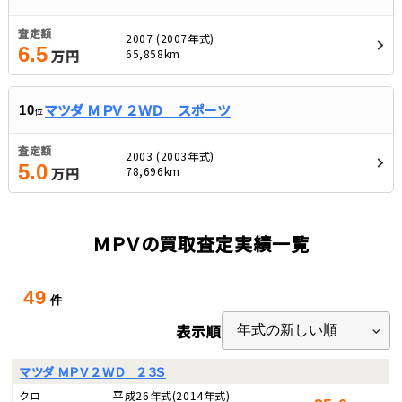
査定額
2007 (2007年式)
6.5
65,858km
万円
マツダ ＭＰＶ ２ＷＤ スポーツ
10
位
査定額
2003 (2003年式)
5.0
78,696km
万円
ＭＰＶの買取査定実績一覧
49
件
表示順
マツダ ＭＰＶ ２ＷＤ ２３Ｓ
クロ
平成26年式
(2014年式)