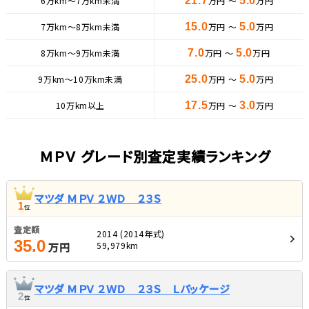
6万km〜7万km未満
21.7
万円 ～
5.0
万円
7万km〜8万km未満
15.0
万円 ～
5.0
万円
8万km〜9万km未満
7.0
万円 ～
5.0
万円
9万km〜10万km未満
25.0
万円 ～
5.0
万円
10万km以上
17.5
万円 ～
3.0
万円
ＭＰＶ グレード別査定実績ランキング
マツダ ＭＰＶ ２ＷＤ ２３Ｓ
1
位
査定額
2014 (2014年式)
35.0
59,979km
万円
マツダ ＭＰＶ ２ＷＤ ２３Ｓ Ｌパッケージ
2
位