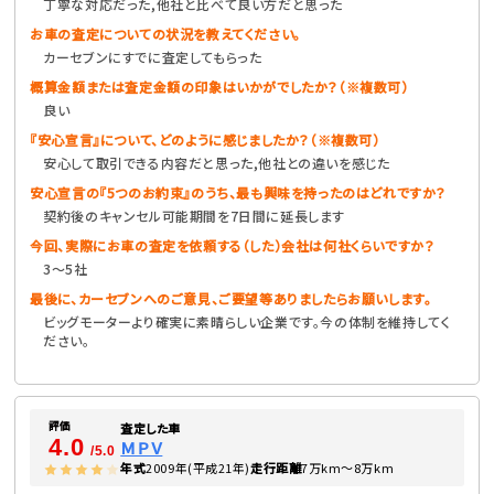
丁寧な対応だった,他社と比べて良い方だと思った
お車の査定についての状況を教えてください。
カーセブンにすでに査定してもらった
概算金額または査定金額の印象はいかがでしたか？（※複数可）
良い
『安心宣言』について、どのように感じましたか？（※複数可）
安心して取引できる内容だと思った,他社との違いを感じた
安心宣言の『5つのお約束』のうち、最も興味を持ったのはどれですか？
契約後のキャンセル可能期間を7日間に延長します
今回、実際にお車の査定を依頼する（した）会社は何社くらいですか？
3〜5社
最後に、カーセブンへのご意見、ご要望等ありましたらお願いします。
ビッグモーターより確実に素晴らしい企業です。今の体制を維持してく
ださい。
評価
査定した車
4.0
ＭＰＶ
/5.0
年式
2009年(平成21年)
走行距離
7万km〜8万km