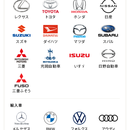
レクサス
トヨタ
ホンダ
日産
スズキ
ダイハツ
マツダ
スバル
三菱
光岡自動車
いすゞ
日野自動車
三菱ふそう
輸入車
メルセデス
BMW
フォルクス
アウディ