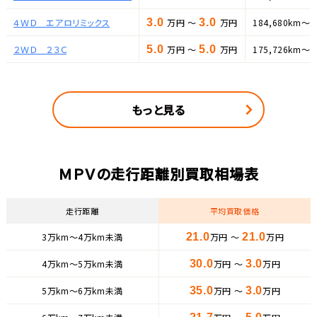
４ＷＤ エアロリミックス
3.0
万円 ～
3.0
万円
184,680km～1
２ＷＤ ２３Ｃ
5.0
万円 ～
5.0
万円
175,726km～1
もっと見る
ＭＰＶの走行距離別買取相場表
走行距離
平均買取価格
3万km〜4万km未満
21.0
万円 ～
21.0
万円
4万km〜5万km未満
30.0
万円 ～
3.0
万円
5万km〜6万km未満
35.0
万円 ～
3.0
万円