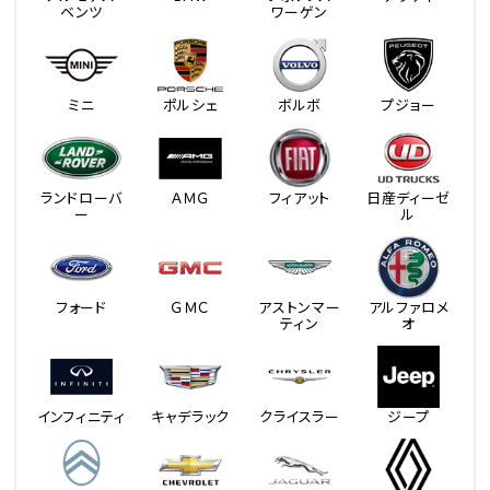
ベンツ
ワーゲン
ミニ
ポルシェ
ボルボ
プジョー
ランドローバ
ＡＭＧ
フィアット
日産ディーゼ
ー
ル
フォード
ＧＭＣ
アストンマー
アルファロメ
ティン
オ
インフィニティ
キャデラック
クライスラー
ジープ