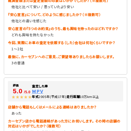
概算金額または査定金額の印象はいかがでしたか？（※複数可）
他社と比べて安い / 思っていたより安い
『安心宣言』について、どのように感じましたか？（※複数可）
他社との違いを感じた
安心宣言の『5つのお約束』のうち、最も興味を持ったのはどれですか？
どれも興味を持たなかった
今回、実際にお車の査定を依頼する（した）会社は何社くらいですか？
1〜2社
最後に、カーセブンへのご意見、ご要望等ありましたらお願いします。
3の普通
評価
査定した車
5.0
ＭＰＶ
/5.0
年式
2005年(平成17年)
走行距離
10万km以上
店舗から電話もしくはメールによる連絡はありましたか？
あった
カーセブン店から電話連絡があった方にお伺いします。 その時の店舗の
対応はいかがでしたか？（複数可）