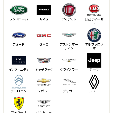
ランドローバ
ＡＭＧ
フィアット
日産ディーゼ
ー
ル
フォード
ＧＭＣ
アストンマー
アルファロメ
ティン
オ
インフィニティ
キャデラック
クライスラー
ジープ
シトロエン
シボレー
ジャガー
ルノー
フェラーリ
ベントレー