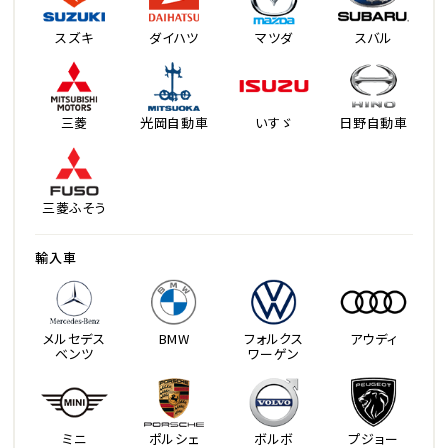
スズキ
ダイハツ
マツダ
スバル
三菱
光岡自動車
いすゞ
日野自動車
三菱ふそう
輸入車
メルセデス
BMW
フォルクス
アウディ
ベンツ
ワーゲン
ミニ
ポルシェ
ボルボ
プジョー