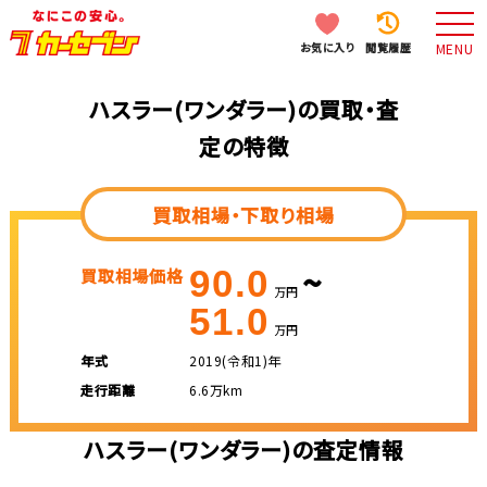
お気に入り
閲覧履歴
MENU
ハスラー(ワンダラー)の買取・査
定の特徴
買取相場・下取り相場
~
90.0
買取相場価格
万円
51.0
万円
年式
2019(令和1)年
走行距離
6.6万km
ハスラー(ワンダラー)の査定情報