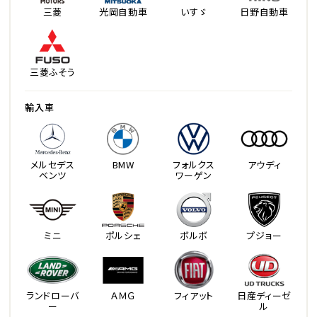
三菱
光岡自動車
いすゞ
日野自動車
三菱ふそう
輸入車
メルセデス
BMW
フォルクス
アウディ
ベンツ
ワーゲン
ミニ
ポルシェ
ボルボ
プジョー
ランドローバ
ＡＭＧ
フィアット
日産ディーゼ
ー
ル