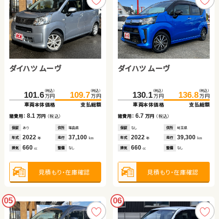
ダイハツ ムーヴ
ダイハツ ムーヴ
（税込）
（税込）
（税込）
（税込）
101.6
109.7
130.1
136.8
万円
万円
万円
万円
車両本体価格
支払総額
車両本体価格
支払総額
8.1
6.7
諸費用：
万円
（税込）
諸費用：
万円
（税込）
保証
あり
住所
福島県
保証
なし
住所
埼玉県
2022
37,100
2022
39,300
年式
走行
年式
走行
年
km
年
km
660
660
排気
整備
なし
排気
整備
なし
cc
cc
見積もり・在庫確認
見積もり・在庫確認
05
06