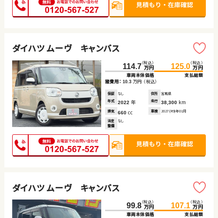
ダイハツ ムーヴ キャンバス
（税込）
（税込）
114.7
125.0
万円
万円
車両本体価格
支払総額
諸費用：
万円
（税込）
10.3
保証
なし
住所
宮城県
年式
年
走行
km
2022
38,300
排気
cc
車検
2027(R9)年01月
660
法定
なし
整備
ダイハツ ムーヴ キャンバス
（税込）
（税込）
99.8
107.1
万円
万円
車両本体価格
支払総額