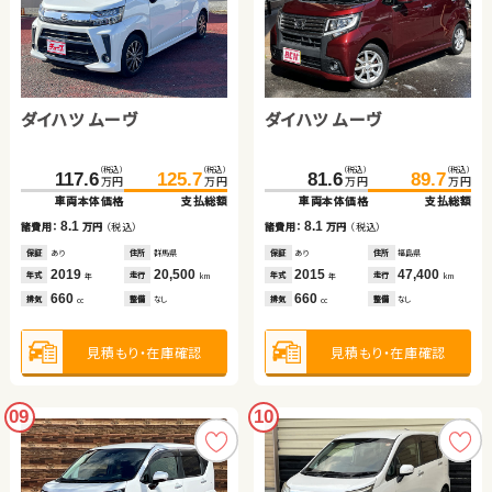
ダイハツ ムーヴ
ダイハツ ムーヴ
（税込）
（税込）
（税込）
（税込）
117.6
125.7
81.6
89.7
万円
万円
万円
万円
車両本体価格
支払総額
車両本体価格
支払総額
8.1
8.1
諸費用：
万円
（税込）
諸費用：
万円
（税込）
保証
あり
住所
群馬県
保証
あり
住所
福島県
2019
20,500
2015
47,400
年式
走行
年式
走行
年
km
年
km
660
660
排気
整備
なし
排気
整備
なし
cc
cc
見積もり・在庫確認
見積もり・在庫確認
09
10