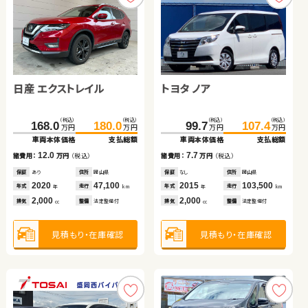
日産 エクストレイル
ダイハツ タント
トヨタ ノア
トヨタ アクア
トヨタ ヴォクシー
ホンダ フィット ハイブリ
（税込）
（税込）
（税込）
（税込）
（税込）
（税込）
（税込）
（税込）
168.0
89.0
180.0
95.5
132.0
99.7
107.4
141.7
万円
万円
万円
万円
万円
万円
万円
万円
ッド
車両本体価格
車両本体価格
支払総額
支払総額
車両本体価格
車両本体価格
支払総額
支払総額
（税込）
（税込）
（税込）
（税込）
12.0
6.5
7.7
9.7
107.6
123.3
64.8
78.8
諸費用：
諸費用：
万円
万円
（税込）
（税込）
諸費用：
諸費用：
万円
万円
（税込）
（税込）
万円
万円
万円
万円
車両本体価格
支払総額
車両本体価格
支払総額
保証
保証
あり
あり
住所
住所
岡山県
福島県
保証
保証
なし
なし
住所
住所
岡山県
福島県
2020
2015
47,100
12,300
2015
2020
103,500
50,700
15.7
14.0
年式
年式
走行
走行
年式
年式
走行
走行
諸費用：
万円
（税込）
諸費用：
万円
（税込）
年
年
km
km
年
年
km
km
2,000
660
2,000
1,500
排気
排気
整備
整備
法定整備付
なし
排気
排気
整備
整備
法定整備付
法定整備付
cc
cc
cc
cc
保証
なし
住所
東京都
保証
あり
住所
宮城県
2011
29,200
2013
79,000
年式
走行
年式
走行
年
km
年
km
2,000
1,500
見積もり・在庫確認
見積もり・在庫確認
見積もり・在庫確認
見積もり・在庫確認
排気
整備
なし
排気
整備
法定整備付
cc
cc
見積もり・在庫確認
見積もり・在庫確認