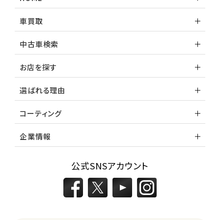
3
位
車買取
トヨタ
カローラフィールダー
中古車検索
お店を探す
ミニバン・1ＢＯＸ
選ばれる理由
1
位
コーティング
ホンダ
ステップワゴン
企業情報
公式SNSアカウント
2
位
トヨタ
アルファード