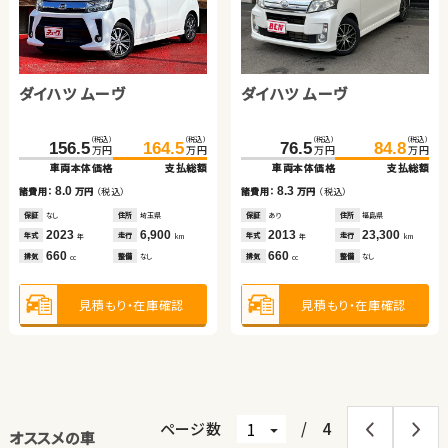
ダイハツ ムーヴ
ダイハツ ムーヴ
（税込）
（税込）
（税込）
（税込）
156.5
164.5
76.5
84.8
万円
万円
万円
万円
車両本体価格
支払総額
車両本体価格
支払総額
8.0
8.3
諸費用：
万円
（税込）
諸費用：
万円
（税込）
保証
なし
住所
埼玉県
保証
あり
住所
福島県
2023
6,900
2013
23,300
年式
走行
年式
走行
年
km
年
km
660
660
排気
整備
なし
排気
整備
なし
cc
cc
見積もり・在庫確認
見積もり・在庫確認
ページ数
/
4
オススメの車