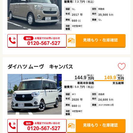
諸費用：
万円
（税込）
7.3
保証
なし
住所
鳥取県
年式
年
走行
km
2017
35,500
排気
cc
車検
なし
660
法定
法定整備付
整備
ダイハツ ムーヴ キャンバス
（税込）
（税込）
144.9
149.9
万円
万円
車両本体価格
支払総額
諸費用：
万円
（税込）
5.0
保証
あり
住所
徳島県
年式
年
走行
km
2020
24,600
排気
cc
車検
2027(R9)年02月
660
法定
法定整備付
整備