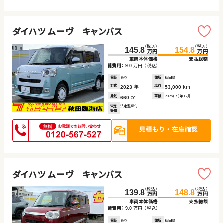
ダイハツ ムーヴ キャンバス
（税込）
（税込）
145.8
154.8
万円
万円
車両本体価格
支払総額
諸費用：
万円
（税込）
9.0
保証
あり
住所
秋田県
年式
年
走行
km
2023
53,000
排気
cc
車検
2026(R8)年12月
660
法定
法定整備付
整備
ダイハツ ムーヴ キャンバス
（税込）
（税込）
139.8
148.8
万円
万円
車両本体価格
支払総額
諸費用：
万円
（税込）
9.0
保証
あり
住所
秋田県