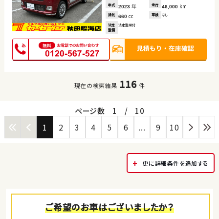
年式
年
走行
km
2023
46,000
排気
cc
車検
なし
660
法定
法定整備付
整備
116
現在の検索結果
件
ページ数
1
/
10
1
2
3
4
5
6
...
9
10
更に詳細条件を追加する
ご希望のお車はございましたか？