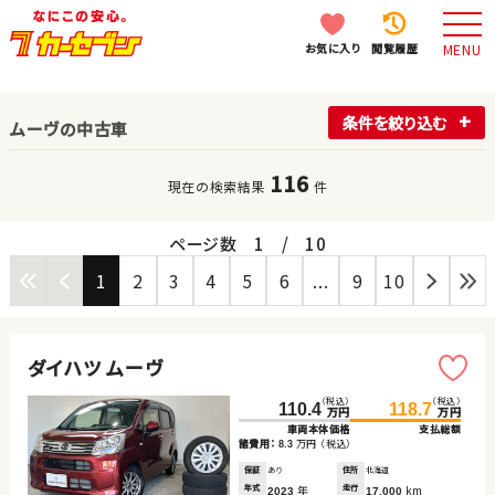
お気に入り
閲覧履歴
MENU
条件を絞り込む
ムーヴの中古車
116
現在の検索結果
件
ページ数
1
/
10
1
2
3
4
5
6
...
9
10
ダイハツ ムーヴ
（税込）
（税込）
110.4
118.7
万円
万円
車両本体価格
支払総額
諸費用：
万円
（税込）
8.3
保証
あり
住所
北海道
年式
年
走行
km
2023
17,000