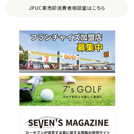
JPUC車売却消費者相談室はこちら
3
位
トヨタ
ヴォクシー
ＳＵＶ・クロカン
1
位
トヨタ
ヤリスクロス
2
位
トヨタ
ハリアー