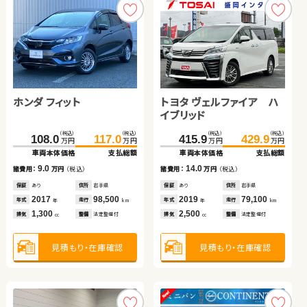
ホンダ フィット
ダイハツ タント
スズキ アルト ＨＢ
トヨタ ヴェルファイア ハ
トヨタ プリウスＰＨＶ
イブリッド
トヨタ ルーミー
（税込）
（税込）
（税込）
（税込）
（税込）
（税込）
（税込）
（税込）
（税込）
（税込）
108.0
78.0
20.5
117.0
84.8
29.7
415.9
254.4
429.9
268.8
万円
万円
万円
万円
万円
万円
万円
万円
万円
万円
車両本体価格
車両本体価格
車両本体価格
支払総額
支払総額
支払総額
車両本体価格
車両本体価格
支払総額
支払総額
（税込）
（税込）
9.0
6.8
9.2
14.0
14.4
103.0
110.0
諸費用：
諸費用：
諸費用：
万円
万円
万円
（税込）
（税込）
（税込）
諸費用：
諸費用：
万円
万円
（税込）
（税込）
万円
万円
車両本体価格
支払総額
保証
保証
保証
あり
あり
あり
住所
住所
住所
岩手県
岡山県
埼玉県
保証
保証
あり
あり
住所
住所
岩手県
宮城県
2017
2015
2013
98,500
38,800
57,400
2019
2022
79,100
35,600
7.0
年式
年式
年式
走行
走行
走行
年式
年式
走行
走行
諸費用：
万円
（税込）
年
年
年
km
km
km
年
年
km
km
1,300
660
660
2,500
1,800
排気
排気
排気
整備
整備
整備
法定整備付
法定整備付
法定整備付
排気
排気
整備
整備
法定整備付
法定整備付
cc
cc
cc
cc
cc
保証
なし
住所
長野県
2018
63,000
年式
走行
年
km
1,000
見積もり・在庫確認
見積もり・在庫確認
見積もり・在庫確認
見積もり・在庫確認
見積もり・在庫確認
排気
整備
法定整備付
cc
見積もり・在庫確認