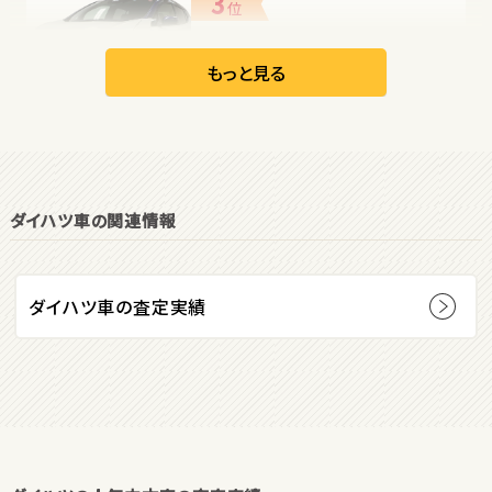
3
位
日産
リーフ
もっと見る
オープン
1
位
ダイハツ車の関連情報
ダイハツ
コペン
ダイハツ車の査定実績
2
位
マツダ
ロードスター