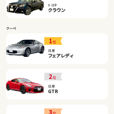
トヨタ
クラウン
クーペ
1
位
日産
フェアレディ
2
位
日産
GTR
3
位