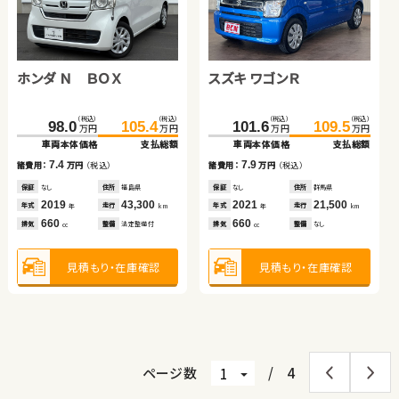
ホンダ Ｎ ＢＯＸ
トヨタ ノア ハイブリッド
スズキ ワゴンＲ
ダイハツ ムーヴ
スバル フォレスター
スズキ スイフト
（税込）
（税込）
（税込）
（税込）
（税込）
（税込）
（税込）
（税込）
241.6
98.0
105.4
255.2
101.6
76.5
109.5
84.8
万円
万円
万円
万円
万円
万円
万円
万円
車両本体価格
車両本体価格
支払総額
支払総額
車両本体価格
車両本体価格
支払総額
支払総額
（税込）
（税込）
（税込）
（税込）
7.4
13.6
7.9
8.3
203.9
219.8
113.0
125.9
諸費用：
諸費用：
万円
万円
（税込）
（税込）
諸費用：
諸費用：
万円
万円
（税込）
（税込）
万円
万円
万円
万円
車両本体価格
支払総額
車両本体価格
支払総額
保証
保証
なし
あり
住所
住所
福島県
埼玉県
保証
保証
なし
あり
住所
住所
群馬県
福島県
2019
2017
43,300
42,200
2021
2013
21,500
23,300
15.9
12.9
諸費用：
万円
（税込）
年式
年式
走行
走行
年式
年式
走行
走行
諸費用：
万円
（税込）
年
年
km
km
年
年
km
km
660
1,800
660
660
排気
排気
整備
整備
法定整備付
なし
排気
排気
整備
整備
なし
なし
cc
cc
cc
cc
保証
あり
住所
埼玉県
保証
あり
住所
岩手県
2019
48,300
2018
15,600
年式
走行
年式
走行
年
km
年
km
2,500
1,300
排気
整備
法定整備付
見積もり・在庫確認
見積もり・在庫確認
見積もり・在庫確認
見積もり・在庫確認
排気
整備
法定整備付
cc
cc
見積もり・在庫確認
見積もり・在庫確認
ページ数
/
4