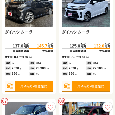
ダイハツ ムーヴ
ダイハツ ムーヴ
（税込）
（税込）
（税込）
（税込）
137.6
145.7
125.0
132.0
万円
万円
万円
万円
車両本体価格
支払総額
車両本体価格
支払総額
8.1
7.0
諸費用：
万円
（税込）
諸費用：
万円
（税込）
保証
あり
住所
福島県
保証
あり
住所
福島県
2020
28,900
2020
27,100
年式
走行
年式
走行
年
km
年
km
660
660
排気
整備
なし
排気
整備
なし
cc
cc
見積もり・在庫確認
見積もり・在庫確認
07
08