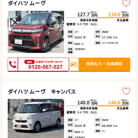
ダイハツ ムーヴ
（税込）
（税込）
127.7
134.6
万円
万円
車両本体価格
支払総額
諸費用：
万円
（税込）
6.9
保証
あり
住所
福島県
年式
年
走行
km
2022
17,700
排気
cc
車検
2027(R9)年01月
660
法定
法定整備付
整備
ダイハツ ムーヴ キャンバス
（税込）
（税込）
140.0
146.6
万円
万円
車両本体価格
支払総額
諸費用：
万円
（税込）
6.6
保証
あり
住所
青森県
年式
年
走行
km
2019
69,900
排気
cc
車検
なし
660
法定
法定整備付