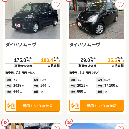
ダイハツ ムーヴ
ダイハツ ムーヴ
（税込）
（税込）
（税込）
（税込）
175.8
183.4
29.0
35.5
万円
万円
万円
万円
車両本体価格
支払総額
車両本体価格
支払総額
7.6
6.5
諸費用：
万円
（税込）
諸費用：
万円
（税込）
保証
あり
住所
群馬県
保証
なし
住所
埼玉県
2025
100
2011
37,100
年式
走行
年式
走行
年
km
年
km
660
660
排気
整備
なし
排気
整備
なし
cc
cc
見積もり・在庫確認
見積もり・在庫確認
03
04