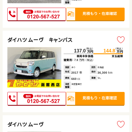
整備
ダイハツ ムーヴ キャンバス
（税込）
（税込）
137.0
144.8
万円
万円
車両本体価格
支払総額
諸費用：
万円
（税込）
7.8
保証
あり
住所
北海道
年式
年
走行
km
2017
36,300
排気
cc
車検
なし
660
法定
法定整備付
整備
ダイハツ ムーヴ