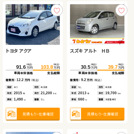
日産 エクストレイル
トヨタ アクア
スズキ スイフト
スズキ アルト ＨＢ
ホンダ フリード ハイブリ
トヨタ ヴォクシー ハイブ
ッド
リッド
（税込）
（税込）
（税込）
（税込）
（税込）
（税込）
（税込）
（税込）
（税込）
（税込）
（税込）
（税込）
147.8
159.8
91.6
85.0
103.8
96.2
436.1
30.5
55.0
445.6
39.7
69.9
万円
万円
万円
万円
万円
万円
万円
万円
万円
万円
万円
万円
車両本体価格
支払総額
車両本体価格
車両本体価格
支払総額
支払総額
車両本体価格
車両本体価格
車両本体価格
支払総額
支払総額
支払総額
12.0
12.2
11.2
9.2
14.9
9.5
諸費用：
万円
（税込）
諸費用：
諸費用：
万円
万円
（税込）
（税込）
諸費用：
諸費用：
諸費用：
万円
万円
万円
（税込）
（税込）
（税込）
保証
あり
住所
埼玉県
保証
保証
あり
あり
住所
住所
埼玉県
岡山県
保証
保証
保証
なし
あり
あり
住所
住所
住所
埼玉県
京都府
福島県
2018
67,700
2015
2017
21,200
70,600
2013
2013
2023
19,700
90,200
9,800
年式
走行
年式
年式
走行
走行
年式
年式
年式
走行
走行
走行
年
km
年
年
km
km
年
年
年
km
km
km
2,000
1,490
1,200
660
1,500
1,800
排気
整備
法定整備付
排気
排気
整備
整備
なし
法定整備付
排気
排気
排気
整備
整備
整備
法定整備付
法定整備付
なし
cc
cc
cc
cc
cc
cc
見積もり・在庫確認
見積もり・在庫確認
見積もり・在庫確認
見積もり・在庫確認
見積もり・在庫確認
見積もり・在庫確認