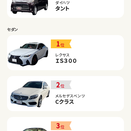
ダイハツ
タント
セダン
1
位
レクサス
ＩＳ３００
2
位
メルセデスベンツ
Cクラス
3
位