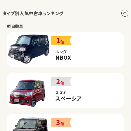
タイプ別人気中古車ランキング
軽自動車
1
位
ホンダ
NBOX
2
位
スズキ
スペーシア
3
位