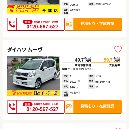
排気
cc
車検
2028(R10)年03月
660
法定
法定整備付
整備
ダイハツ ムーヴ
（税込）
（税込）
49.7
59.7
万円
万円
車両本体価格
支払総額
諸費用：
万円
（税込）
10.0
保証
なし
住所
大分県
年式
年
走行
km
2017
58,500
排気
cc
車検
なし
660
法定
法定整備付
整備