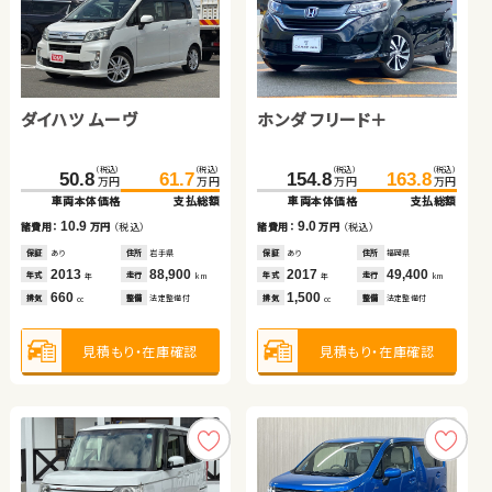
ダイハツ ムーヴ
トヨタ ヴェルファイア ハ
ホンダ フリード＋
スズキ ジムニー
イブリッド
日産 セレナ
トヨタ ルーミー
（税込）
（税込）
（税込）
（税込）
（税込）
（税込）
（税込）
（税込）
635.0
50.8
646.8
61.7
154.8
164.7
163.8
169.3
万円
万円
万円
万円
万円
万円
万円
万円
車両本体価格
車両本体価格
支払総額
支払総額
車両本体価格
車両本体価格
支払総額
支払総額
（税込）
（税込）
（税込）
（税込）
10.9
11.8
9.0
4.6
97.0
109.8
180.1
189.4
諸費用：
諸費用：
万円
万円
（税込）
（税込）
諸費用：
諸費用：
万円
万円
（税込）
（税込）
万円
万円
万円
万円
車両本体価格
支払総額
車両本体価格
支払総額
保証
保証
あり
あり
住所
住所
岩手県
熊本県
保証
保証
あり
なし
住所
住所
福岡県
岡山県
2013
2024
88,900
42,700
2017
2019
49,400
39,900
12.8
9.3
年式
年式
走行
走行
年式
年式
走行
走行
諸費用：
万円
（税込）
諸費用：
万円
（税込）
年
年
km
km
年
年
km
km
660
2,500
1,500
660
排気
排気
整備
整備
法定整備付
法定整備付
排気
排気
整備
整備
法定整備付
法定整備付
cc
cc
cc
cc
保証
あり
住所
岡山県
保証
なし
住所
埼玉県
2017
108,400
2021
12,000
年式
走行
年式
走行
年
km
年
km
2,000
1,000
見積もり・在庫確認
見積もり・在庫確認
見積もり・在庫確認
見積もり・在庫確認
排気
整備
法定整備付
排気
整備
なし
cc
cc
見積もり・在庫確認
見積もり・在庫確認