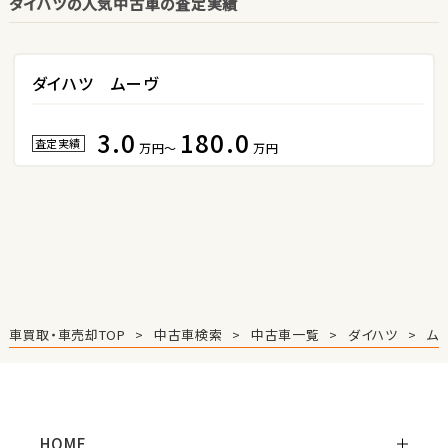
ダイハツの人気中古車の査定実績
3
位
ホンダ
S660
ダイハツ ムーヴ
3.0
180.0
ステーションワゴン
査定実績
万円～
万円
1
位
スバル
レヴォーグ
2
車買取・車売却TOP
中古車検索
中古車一覧
ダイハツ
ム
位
スバル
レガシィツーリングワゴン
HOME