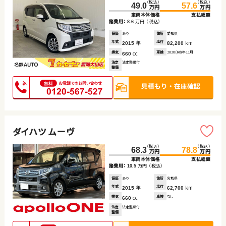
（税込）
（税込）
49.0
57.6
万円
万円
車両本体価格
支払総額
諸費用：
万円
（税込）
8.6
保証
あり
住所
愛知県
年式
年
走行
km
2015
82,200
排気
cc
車検
2026(R8)年11月
660
法定
法定整備付
整備
ダイハツ ムーヴ
（税込）
（税込）
68.3
78.8
万円
万円
車両本体価格
支払総額
諸費用：
万円
（税込）
10.5
保証
あり
住所
宮城県
年式
年
走行
km
2015
62,700
排気
cc
車検
なし
660
法定
法定整備付
整備