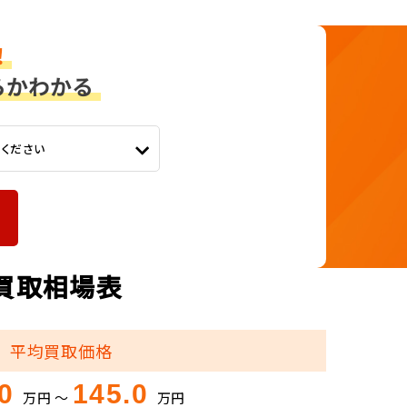
てください
別買取相場表
平均買取価格
.0
145.0
万円 ～
万円