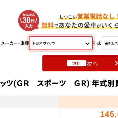
メーカー・車種
年式
トヨタ ヴィッツ
選択し
次へ
無料
ィッツ(ＧＲ スポーツ ＧＲ) 年式
145
）