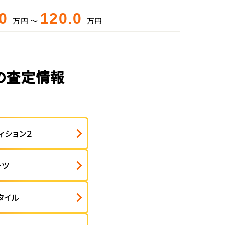
.0
120.0
万円 ～
万円
の査定情報
ィション２
ーツ
タイル