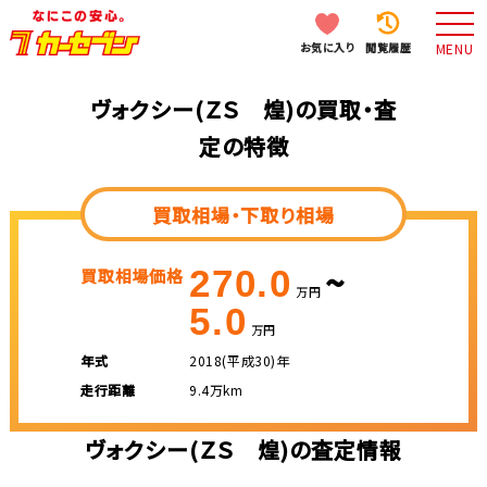
お気に入り
閲覧履歴
MENU
ヴォクシー(ＺＳ 煌)の買取・査
定の特徴
買取相場・下取り相場
~
270.0
買取相場価格
万円
5.0
万円
年式
2018(平成30)年
走行距離
9.4万km
ヴォクシー(ＺＳ 煌)の査定情報