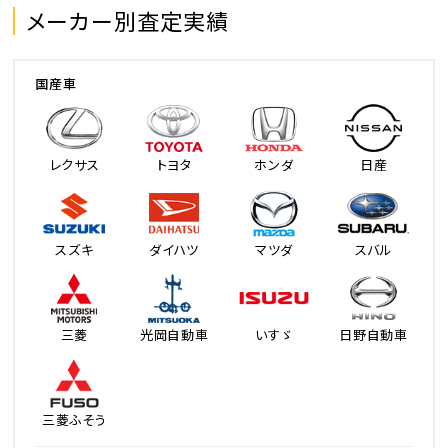
メーカー別査定実績
国産車
レクサス
トヨタ
ホンダ
日産
スズキ
ダイハツ
マツダ
スバル
三菱
光岡自動車
いすゞ
日野自動車
三菱ふそう