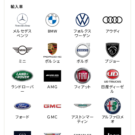
輸入車
メルセデス
BMW
フォルクス
アウディ
ベンツ
ワーゲン
ミニ
ポルシェ
ボルボ
プジョー
ランドローバ
ＡＭＧ
フィアット
日産ディーゼ
ー
ル
フォード
ＧＭＣ
アストンマー
アルファロメ
ティン
オ