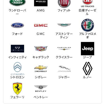
ランドローバ
ＡＭＧ
フィアット
日産ディーゼ
ー
ル
フォード
ＧＭＣ
アストンマー
アルファロメ
ティン
オ
インフィニティ
キャデラック
クライスラー
ジープ
シトロエン
シボレー
ジャガー
ルノー
フェラーリ
ベントレー