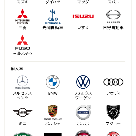
スズキ
ダイハツ
マツダ
スバル
三菱
光岡自動車
いすゞ
日野自動車
三菱ふそう
輸入車
メルセデス
BMW
フォルクス
アウディ
ベンツ
ワーゲン
ミニ
ポルシェ
ボルボ
プジョー