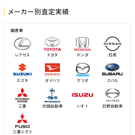
メーカー別査定実績
国産車
レクサス
トヨタ
ホンダ
日産
スズキ
ダイハツ
マツダ
スバル
三菱
光岡自動車
いすゞ
日野自動車
三菱ふそう