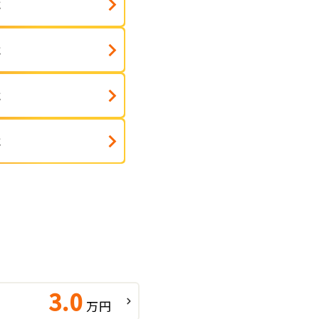
式
式
式
式
3.0
万円