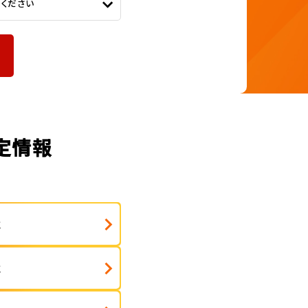
てください
査定情報
式
式