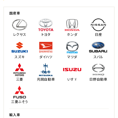
国産車
レクサス
トヨタ
ホンダ
日産
スズキ
ダイハツ
マツダ
スバル
三菱
光岡自動車
いすゞ
日野自動車
三菱ふそう
輸入車