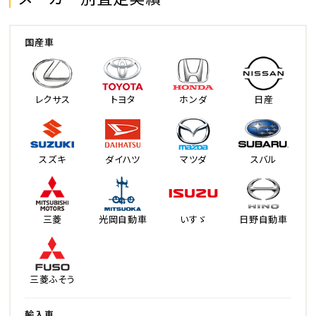
国産車
レクサス
トヨタ
ホンダ
日産
スズキ
ダイハツ
マツダ
スバル
三菱
光岡自動車
いすゞ
日野自動車
三菱ふそう
輸入車