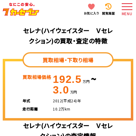
お気に入り
閲覧履歴
MENU
セレナ(ハイウェイスター Ｖセレ
クション)の買取・査定の特徴
買取相場・下取り相場
~
192.5
買取相場価格
万円
3.0
万円
年式
2012(平成24)年
走行距離
10.2万km
セレナ(ハイウェイスター Ｖセレ
クション)の査定情報