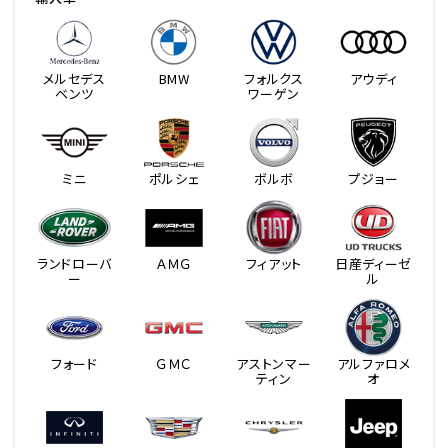
メルセデス
BMW
フォルクス
アウディ
ベンツ
ワーゲン
ミニ
ポルシェ
ボルボ
プジョー
ランドローバ
ＡＭＧ
フィアット
日産ディーゼ
ー
ル
フォード
ＧＭＣ
アストンマー
アルファロメ
ティン
オ