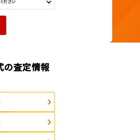
てください
年式の査定情報
式
式