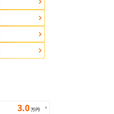
式
式
式
式
3.0
万円