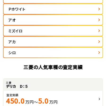
Ｐホワイト
アオ
ミズイロ
アカ
シロ
三菱の人気車種の査定実績
三菱
デリカ Ｄ：５
査定実績
450.0
5.0
万円～
万円