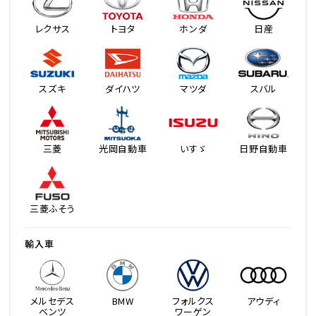
レクサス
トヨタ
ホンダ
日産
スズキ
ダイハツ
マツダ
スバル
三菱
光岡自動車
いすゞ
日野自動車
三菱ふそう
輸入車
メルセデス
BMW
フォルクス
アウディ
ベンツ
ワーゲン