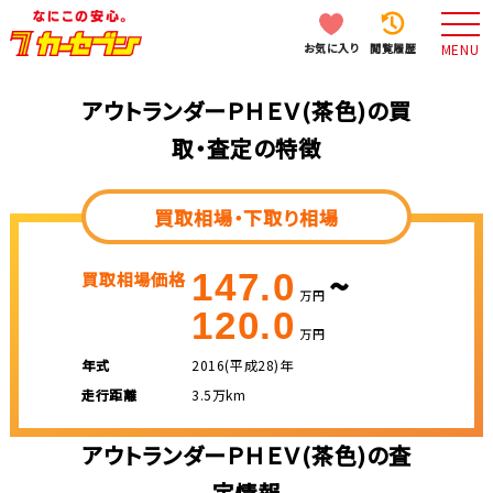
お気に入り
閲覧履歴
MENU
アウトランダーＰＨＥＶ(茶色)の買
取・査定の特徴
買取相場・下取り相場
~
147.0
買取相場価格
万円
120.0
万円
年式
2016(平成28)年
走行距離
3.5万km
アウトランダーＰＨＥＶ(茶色)の査
定情報