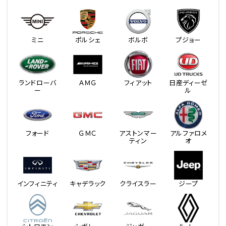
ミニ
ポルシェ
ボルボ
プジョー
ランドローバ
ＡＭＧ
フィアット
日産ディーゼ
ー
ル
フォード
ＧＭＣ
アストンマー
アルファロメ
ティン
オ
インフィニティ
キャデラック
クライスラー
ジープ