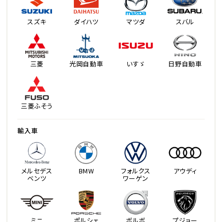
スズキ
ダイハツ
マツダ
スバル
三菱
光岡自動車
いすゞ
日野自動車
三菱ふそう
輸入車
メルセデス
BMW
フォルクス
アウディ
ベンツ
ワーゲン
ミニ
ポルシェ
ボルボ
プジョー