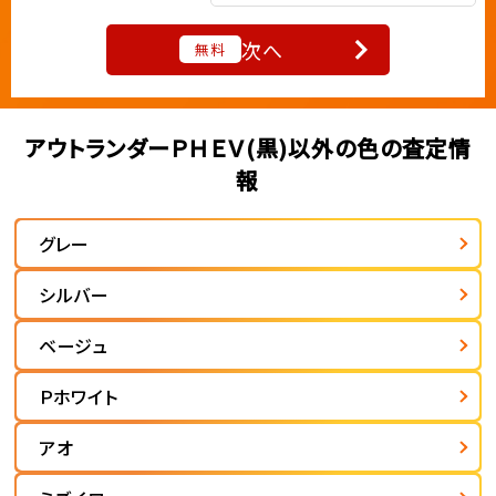
次へ
無料
アウトランダーＰＨＥＶ(黒)以外の色の査定情
報
グレー
シルバー
ベージュ
Ｐホワイト
アオ