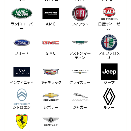
ランドローバ
ＡＭＧ
フィアット
日産ディーゼ
ー
ル
フォード
ＧＭＣ
アストンマー
アルファロメ
ティン
オ
インフィニティ
キャデラック
クライスラー
ジープ
シトロエン
シボレー
ジャガー
ルノー