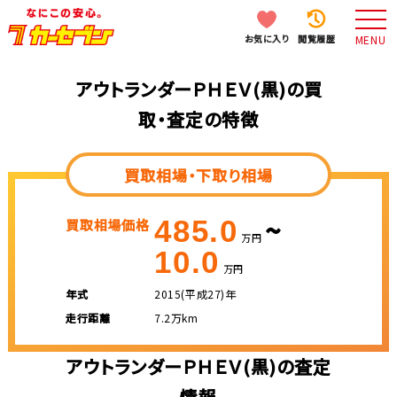
お気に入り
閲覧履歴
MENU
アウトランダーＰＨＥＶ(黒)の買
取・査定の特徴
買取相場・下取り相場
~
485.0
買取相場価格
万円
10.0
万円
年式
2015(平成27)年
走行距離
7.2万km
アウトランダーＰＨＥＶ(黒)の査定
情報