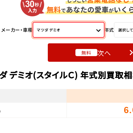
メーカー・車種
年式
マツダ デミオ
選択し
次へ
無料
ダ デミオ(スタイルＣ) 年式別買取
6
）