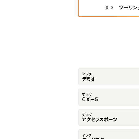
ＸＤ ツーリン
マツダ
デミオ
マツダ
ＣＸ－５
マツダ
アクセラスポーツ
マツダ