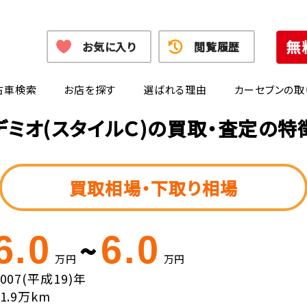
お気に入り
閲覧履歴
古車検索
お店を探す
選ばれる理由
カーセブンの取
デミオ(スタイルＣ)の買取・査定の特
買取相場・下取り相場
6.0
6.0
~
万円
万円
2007(平成19)年
11.9万km