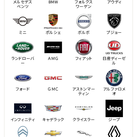
メルセデス
BMW
フォルクス
アウディ
ベンツ
ワーゲン
ミニ
ポルシェ
ボルボ
プジョー
ランドローバ
ＡＭＧ
フィアット
日産ディーゼ
ー
ル
フォード
ＧＭＣ
アストンマー
アルファロメ
ティン
オ
インフィニティ
キャデラック
クライスラー
ジープ