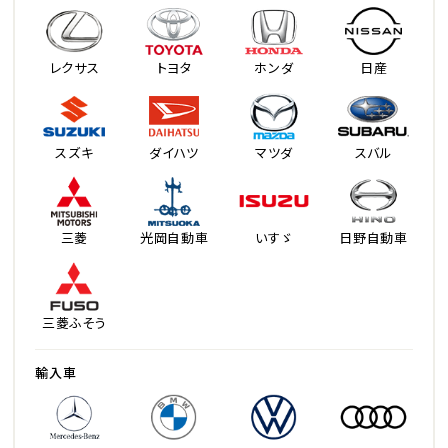
レクサス
トヨタ
ホンダ
日産
スズキ
ダイハツ
マツダ
スバル
三菱
光岡自動車
いすゞ
日野自動車
三菱ふそう
輸入車