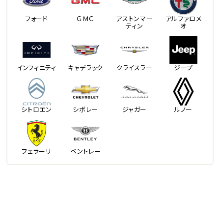
フォード
ＧＭＣ
アストンマー
アルファロメ
ティン
オ
インフィニティ
キャデラック
クライスラー
ジープ
シトロエン
シボレー
ジャガー
ルノー
フェラーリ
ベントレー