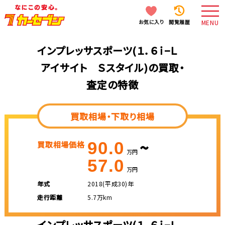
お気に入り
閲覧履歴
MENU
インプレッサスポーツ(１．６ｉ−Ｌ
アイサイト Ｓスタイル)の買取・
査定の特徴
買取相場・下取り相場
~
90.0
買取相場価格
万円
57.0
万円
年式
2018(平成30)年
走行距離
5.7万km
インプレッサスポーツ(１．６ｉ−Ｌ