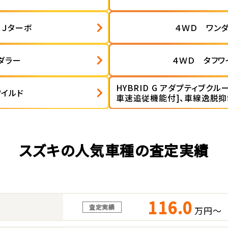
 Ｊターボ
４ＷＤ ワン
ダラー
４ＷＤ タフワ
HYBRID G アダプティブク
ワイルド
車速追従機能付]、車線逸脱
スズキの人気車種の査定実績
116.0
査定実績
万円～