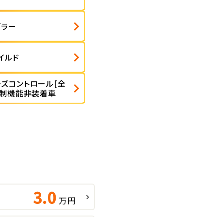
ダラー
イルド
ルーズコントロール[全
抑制機能非装着車
3.0
万円