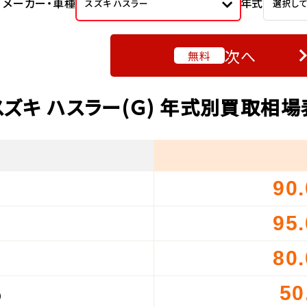
メーカー・車種
年式
スズキ ハスラー
選択し
次へ
無料
スズキ ハスラー(Ｇ) 年式別買取相場
90
）
95
）
80
）
50
）