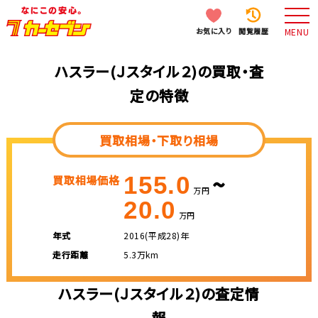
お気に入り
閲覧履歴
MENU
ハスラー(Ｊスタイル２)の買取・査
定の特徴
買取相場・下取り相場
~
155.0
買取相場価格
万円
20.0
万円
年式
2016(平成28)年
走行距離
5.3万km
ハスラー(Ｊスタイル２)の査定情
報