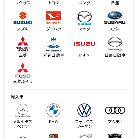
レクサス
トヨタ
ホンダ
日産
スズキ
ダイハツ
マツダ
スバル
三菱
光岡自動車
いすゞ
日野自動車
三菱ふそう
輸入車
メルセデス
BMW
フォルクス
アウディ
ベンツ
ワーゲン