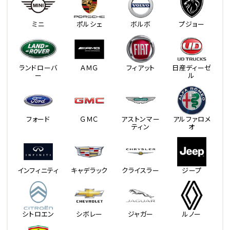
ミニ
ポルシェ
ボルボ
プジョー
ランドローバ
ＡＭＧ
フィアット
日産ディーゼ
ー
ル
フォード
ＧＭＣ
アストンマー
アルファロメ
ティン
オ
インフィニティ
キャデラック
クライスラー
ジープ
シトロエン
シボレー
ジャガー
ルノー