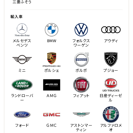
三菱ふそう
輸入車
メルセデス
BMW
フォルクス
アウディ
ベンツ
ワーゲン
ミニ
ポルシェ
ボルボ
プジョー
ランドローバ
ＡＭＧ
フィアット
日産ディーゼ
ー
ル
フォード
ＧＭＣ
アストンマー
アルファロメ
ティン
オ