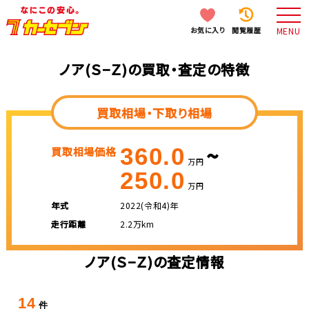
お気に入り
閲覧履歴
MENU
ノア(Ｓ−Ｚ)の買取・査定の特徴
買取相場・下取り相場
~
360.0
買取相場価格
万円
250.0
万円
年式
2022(令和4)年
走行距離
2.2万km
ノア(Ｓ−Ｚ)の査定情報
14
件