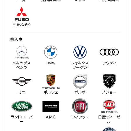
三菱ふそう
輸入車
メルセデス
BMW
フォルクス
アウディ
ベンツ
ワーゲン
ミニ
ポルシェ
ボルボ
プジョー
ランドローバ
ＡＭＧ
フィアット
日産ディーゼ
ー
ル