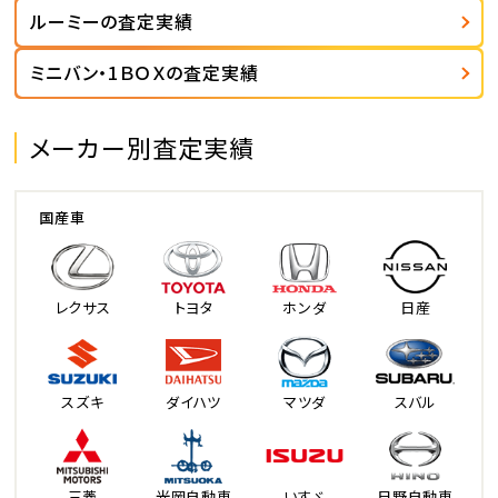
ルーミーの査定実績
ミニバン・1ＢＯＸの査定実績
メーカー別査定実績
国産車
レクサス
トヨタ
ホンダ
日産
スズキ
ダイハツ
マツダ
スバル
三菱
光岡自動車
いすゞ
日野自動車