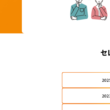
セ
20
20