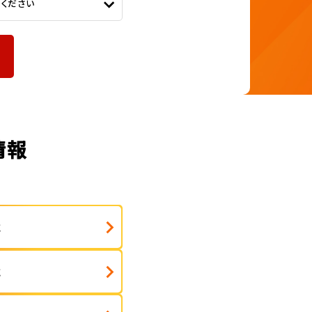
てください
情報
式
式