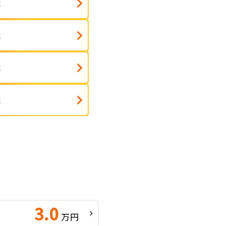
式
式
式
式
3.0
万円