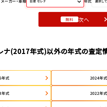
メーカー・車種
年式
日産 セレナ
選択し
次へ
無料
レナ(2017年式)以外の年式の査定
25年式
2024年
23年式
2022年