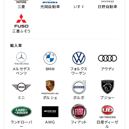
三菱
光岡自動車
いすゞ
日野自動車
三菱ふそう
輸入車
メルセデス
BMW
フォルクス
アウディ
ベンツ
ワーゲン
ミニ
ポルシェ
ボルボ
プジョー
ランドローバ
ＡＭＧ
フィアット
日産ディーゼ
ー
ル