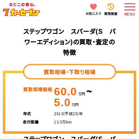
お気に入り
閲覧履歴
MENU
ステップワゴン スパーダ(Ｓ パ
ワーエディション)の買取・査定の
特徴
買取相場・下取り相場
~
60.0
買取相場価格
万円
5.0
万円
年式
2013(平成25)年
走行距離
13.5万km
ステップワゴン スパーダ(Ｓ パ