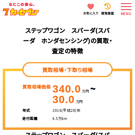
お気に入り
閲覧履歴
MENU
ステップワゴン スパーダ(スパ
ーダ ホンダセンシング)の買取・
査定の特徴
買取相場・下取り相場
~
340.0
買取相場価格
万円
30.0
万円
年式
2016(平成28)年
走行距離
6.5万km
ステップワゴン スパーダ(スパ