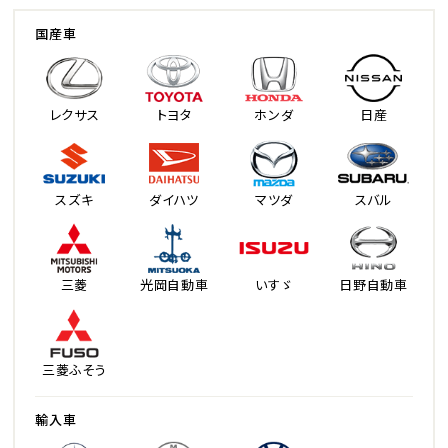
国産車
レクサス
トヨタ
ホンダ
日産
スズキ
ダイハツ
マツダ
スバル
三菱
光岡自動車
いすゞ
日野自動車
三菱ふそう
輸入車