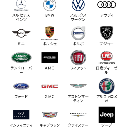
メルセデス
BMW
フォルクス
アウディ
ベンツ
ワーゲン
ミニ
ポルシェ
ボルボ
プジョー
ランドローバ
ＡＭＧ
フィアット
日産ディーゼ
ー
ル
フォード
ＧＭＣ
アストンマー
アルファロメ
ティン
オ
インフィニティ
キャデラック
クライスラー
ジープ