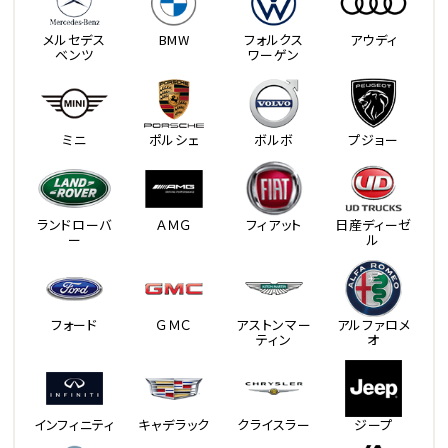
メルセデス
BMW
フォルクス
アウディ
ベンツ
ワーゲン
ミニ
ポルシェ
ボルボ
プジョー
ランドローバ
ＡＭＧ
フィアット
日産ディーゼ
ー
ル
フォード
ＧＭＣ
アストンマー
アルファロメ
ティン
オ
インフィニティ
キャデラック
クライスラー
ジープ