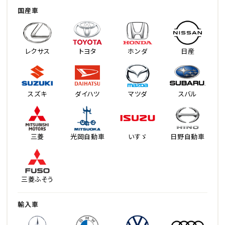
国産車
レクサス
トヨタ
ホンダ
日産
スズキ
ダイハツ
マツダ
スバル
三菱
光岡自動車
いすゞ
日野自動車
三菱ふそう
輸入車