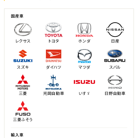
国産車
レクサス
トヨタ
ホンダ
日産
スズキ
ダイハツ
マツダ
スバル
三菱
光岡自動車
いすゞ
日野自動車
三菱ふそう
輸入車