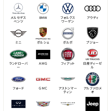
メルセデス
BMW
フォルクス
アウディ
ベンツ
ワーゲン
ミニ
ポルシェ
ボルボ
プジョー
ランドローバ
ＡＭＧ
フィアット
日産ディーゼ
ー
ル
フォード
ＧＭＣ
アストンマー
アルファロメ
ティン
オ