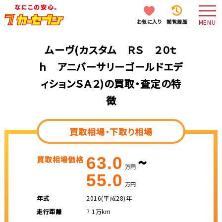
お気に入り
閲覧履歴
MENU
ムーヴ(カスタム ＲＳ ２０ｔ
ｈ アニバーサリーゴールドエデ
ィションＳＡ２)の買取・査定の特
徴
買取相場・下取り相場
~
63.0
買取相場価格
万円
55.0
万円
年式
2016(平成28)年
走行距離
7.1万km