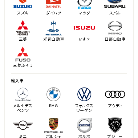
スズキ
ダイハツ
マツダ
スバル
三菱
光岡自動車
いすゞ
日野自動車
三菱ふそう
輸入車
メルセデス
BMW
フォルクス
アウディ
ベンツ
ワーゲン
ミニ
ポルシェ
ボルボ
プジョー