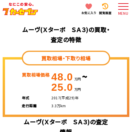
お気に入り
閲覧履歴
MENU
ムーヴ(Ｘターボ ＳＡ３)の買取・
査定の特徴
買取相場・下取り相場
~
48.0
買取相場価格
万円
25.0
万円
年式
2017(平成29)年
走行距離
3.3万km
ムーヴ(Ｘターボ ＳＡ３)の査定
情報