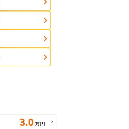
式
式
式
式
3.0
万円