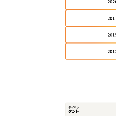
20
20
20
20
ダイハツ
タント