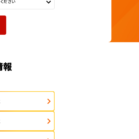
てください
情報
式
式