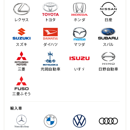
レクサス
トヨタ
ホンダ
日産
スズキ
ダイハツ
マツダ
スバル
三菱
光岡自動車
いすゞ
日野自動車
三菱ふそう
輸入車