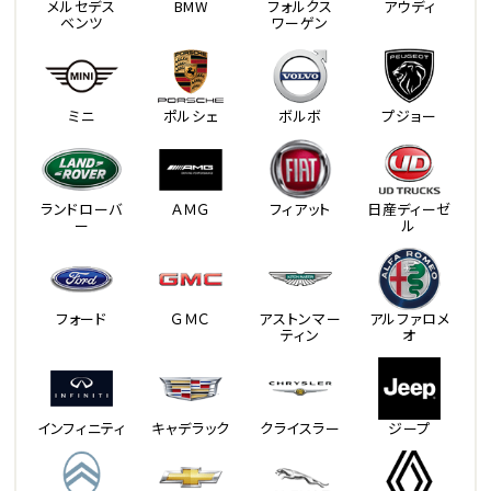
メルセデス
BMW
フォルクス
アウディ
ベンツ
ワーゲン
ミニ
ポルシェ
ボルボ
プジョー
ランドローバ
ＡＭＧ
フィアット
日産ディーゼ
ー
ル
フォード
ＧＭＣ
アストンマー
アルファロメ
ティン
オ
インフィニティ
キャデラック
クライスラー
ジープ