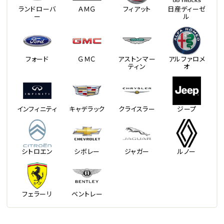
ランドローバ
ＡＭＧ
フィアット
日産ディーゼ
ー
ル
フォード
ＧＭＣ
アストンマー
アルファロメ
ティン
オ
インフィニティ
キャデラック
クライスラー
ジープ
シトロエン
シボレー
ジャガー
ルノー
フェラーリ
ベントレー