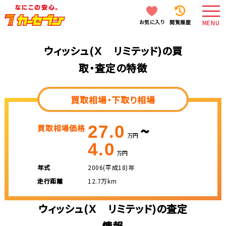
お気に入り
閲覧履歴
MENU
ウィッシュ(Ｘ リミテッド)の買
取・査定の特徴
買取相場・下取り相場
~
27.0
買取相場価格
万円
4.0
万円
年式
2006(平成18)年
走行距離
12.7万km
ウィッシュ(Ｘ リミテッド)の査定
情報