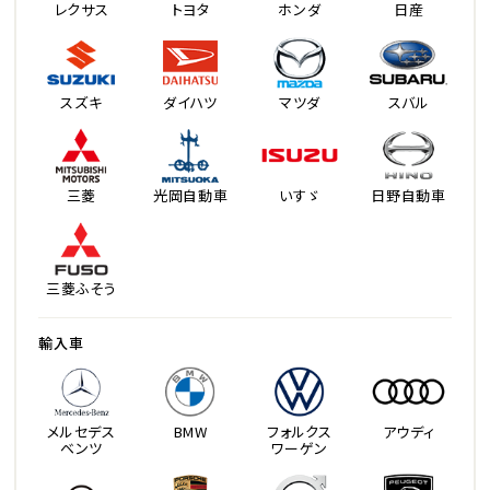
レクサス
トヨタ
ホンダ
日産
スズキ
ダイハツ
マツダ
スバル
三菱
光岡自動車
いすゞ
日野自動車
三菱ふそう
輸入車
メルセデス
BMW
フォルクス
アウディ
ベンツ
ワーゲン