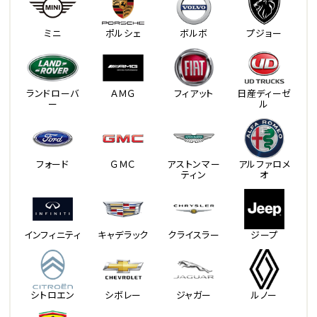
ミニ
ポルシェ
ボルボ
プジョー
ランドローバ
ＡＭＧ
フィアット
日産ディーゼ
ー
ル
フォード
ＧＭＣ
アストンマー
アルファロメ
ティン
オ
インフィニティ
キャデラック
クライスラー
ジープ
シトロエン
シボレー
ジャガー
ルノー