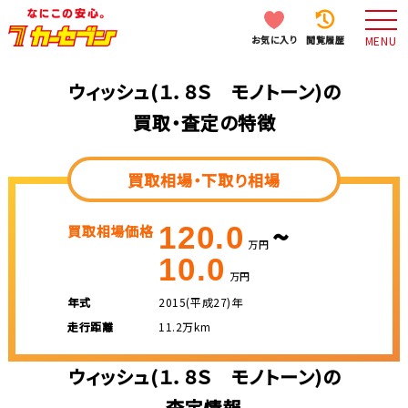
お気に入り
閲覧履歴
MENU
ウィッシュ(１．８Ｓ モノトーン)の
買取・査定の特徴
買取相場・下取り相場
~
120.0
買取相場価格
万円
10.0
万円
年式
2015(平成27)年
走行距離
11.2万km
ウィッシュ(１．８Ｓ モノトーン)の
査定情報