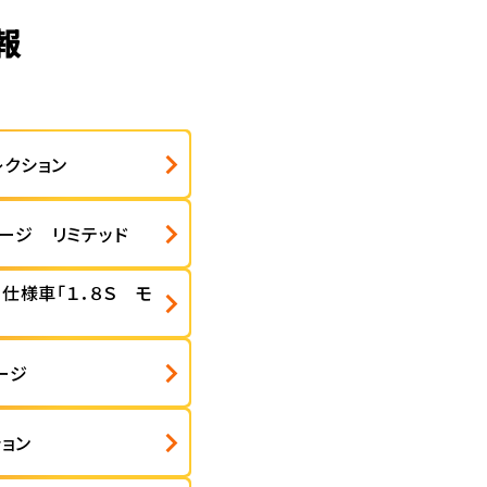
報
レクション
ージ リミテッド
別仕様車「１．８Ｓ モ
ージ
ション