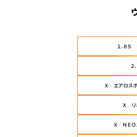
１．８Ｓ
２
Ｘ エアロス
Ｘ リ
Ｘ ＮＥＯ