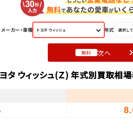
メーカー・車種
年式
トヨタ ウィッシュ
選択し
次へ
無料
ヨタ ウィッシュ(Ｚ) 年式別買取相
8
）