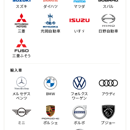
スズキ
ダイハツ
マツダ
スバル
三菱
光岡自動車
いすゞ
日野自動車
三菱ふそう
輸入車
メルセデス
BMW
フォルクス
アウディ
ベンツ
ワーゲン
ミニ
ポルシェ
ボルボ
プジョー