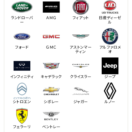
ランドローバ
ＡＭＧ
フィアット
日産ディーゼ
ー
ル
フォード
ＧＭＣ
アストンマー
アルファロメ
ティン
オ
インフィニティ
キャデラック
クライスラー
ジープ
シトロエン
シボレー
ジャガー
ルノー
フェラーリ
ベントレー