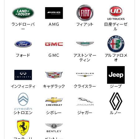
ランドローバ
ＡＭＧ
フィアット
日産ディーゼ
ー
ル
フォード
ＧＭＣ
アストンマー
アルファロメ
ティン
オ
インフィニティ
キャデラック
クライスラー
ジープ
シトロエン
シボレー
ジャガー
ルノー
フェラーリ
ベントレー