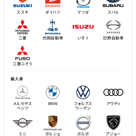
スズキ
ダイハツ
マツダ
スバル
三菱
光岡自動車
いすゞ
日野自動車
三菱ふそう
輸入車
メルセデス
BMW
フォルクス
アウディ
ベンツ
ワーゲン
ミニ
ポルシェ
ボルボ
プジョー