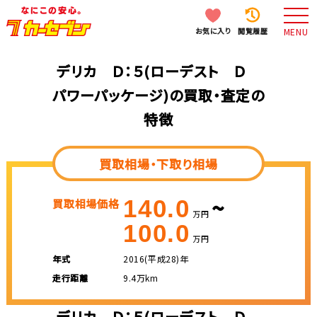
お気に入り
閲覧履歴
MENU
デリカ Ｄ：５(ローデスト Ｄ
パワーパッケージ)の買取・査定の
特徴
買取相場・下取り相場
~
140.0
買取相場価格
万円
100.0
万円
年式
2016(平成28)年
走行距離
9.4万km
デリカ Ｄ：５(ローデスト Ｄ