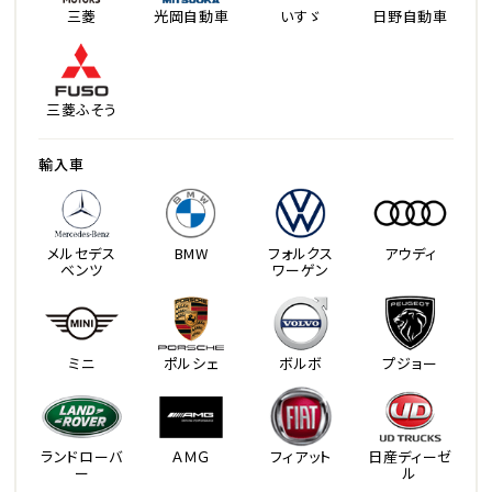
三菱
光岡自動車
いすゞ
日野自動車
三菱ふそう
輸入車
メルセデス
BMW
フォルクス
アウディ
ベンツ
ワーゲン
ミニ
ポルシェ
ボルボ
プジョー
ランドローバ
ＡＭＧ
フィアット
日産ディーゼ
ー
ル