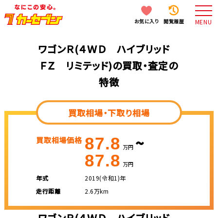
お気に入り
閲覧履歴
MENU
ワゴンＲ(４ＷＤ ハイブリッド
ＦＺ リミテッド)の買取・査定の
特徴
買取相場・下取り相場
~
87.8
買取相場価格
万円
87.8
万円
年式
2019(令和1)年
走行距離
2.6万km
ワゴンＲ(４ＷＤ ハイブリッド