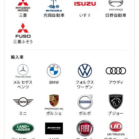
三菱
光岡自動車
いすゞ
日野自動車
三菱ふそう
輸入車
メルセデス
BMW
フォルクス
アウディ
ベンツ
ワーゲン
ミニ
ポルシェ
ボルボ
プジョー