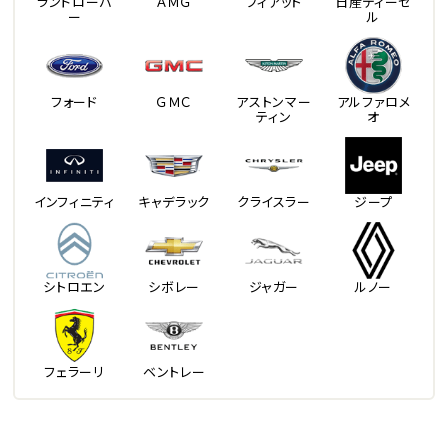
ランドローバ
ＡＭＧ
フィアット
日産ディーゼ
ー
ル
フォード
ＧＭＣ
アストンマー
アルファロメ
ティン
オ
インフィニティ
キャデラック
クライスラー
ジープ
シトロエン
シボレー
ジャガー
ルノー
フェラーリ
ベントレー