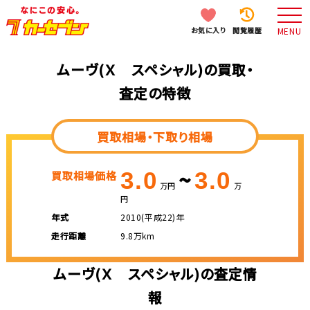
お気に入り
閲覧履歴
MENU
ムーヴ(Ｘ スペシャル)の買取・
査定の特徴
買取相場・下取り相場
~
3.0
3.0
買取相場価格
万円
万
円
年式
2010(平成22)年
走行距離
9.8万km
ムーヴ(Ｘ スペシャル)の査定情
報