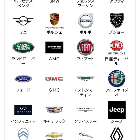
メルセデス
BMW
フォルクス
アウディ
ベンツ
ワーゲン
ミニ
ポルシェ
ボルボ
プジョー
ランドローバ
ＡＭＧ
フィアット
日産ディーゼ
ー
ル
フォード
ＧＭＣ
アストンマー
アルファロメ
ティン
オ
インフィニティ
キャデラック
クライスラー
ジープ