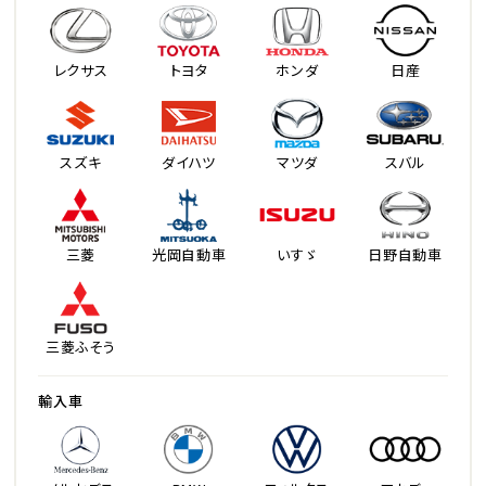
レクサス
トヨタ
ホンダ
日産
スズキ
ダイハツ
マツダ
スバル
三菱
光岡自動車
いすゞ
日野自動車
三菱ふそう
輸入車