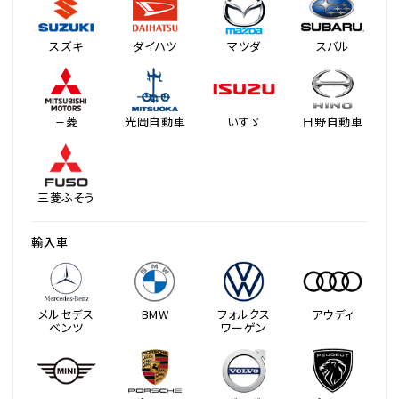
スズキ
ダイハツ
マツダ
スバル
三菱
光岡自動車
いすゞ
日野自動車
三菱ふそう
輸入車
メルセデス
BMW
フォルクス
アウディ
ベンツ
ワーゲン