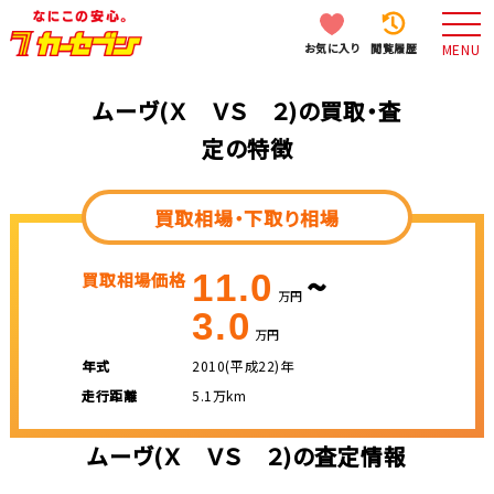
お気に入り
閲覧履歴
MENU
ムーヴ(Ｘ ＶＳ ２)の買取・査
定の特徴
買取相場・下取り相場
~
11.0
買取相場価格
万円
3.0
万円
年式
2010(平成22)年
走行距離
5.1万km
ムーヴ(Ｘ ＶＳ ２)の査定情報