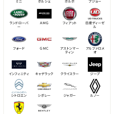
ミニ
ポルシェ
ボルボ
プジョー
ランドローバ
ＡＭＧ
フィアット
日産ディーゼ
ー
ル
フォード
ＧＭＣ
アストンマー
アルファロメ
ティン
オ
インフィニティ
キャデラック
クライスラー
ジープ
シトロエン
シボレー
ジャガー
ルノー