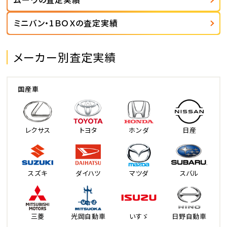
ミニバン・1ＢＯＸの査定実績
メーカー別査定実績
国産車
レクサス
トヨタ
ホンダ
日産
スズキ
ダイハツ
マツダ
スバル
三菱
光岡自動車
いすゞ
日野自動車