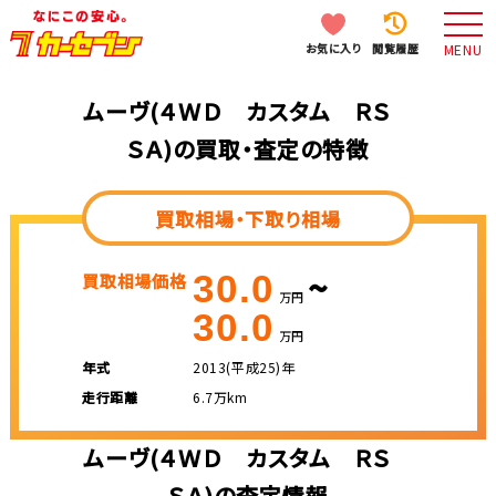
お気に入り
閲覧履歴
MENU
ムーヴ(４ＷＤ カスタム ＲＳ
ＳＡ)の買取・査定の特徴
買取相場・下取り相場
~
30.0
買取相場価格
万円
30.0
万円
年式
2013(平成25)年
走行距離
6.7万km
ムーヴ(４ＷＤ カスタム ＲＳ
ＳＡ)の査定情報