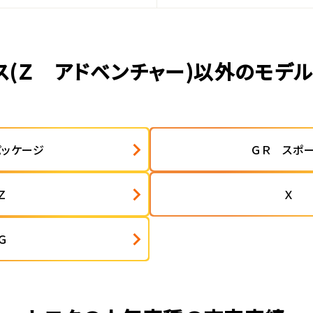
ス(Ｚ アドベンチャー)以外のモデ
パッケージ
ＧＲ スポ
Ｚ
Ｘ
Ｇ