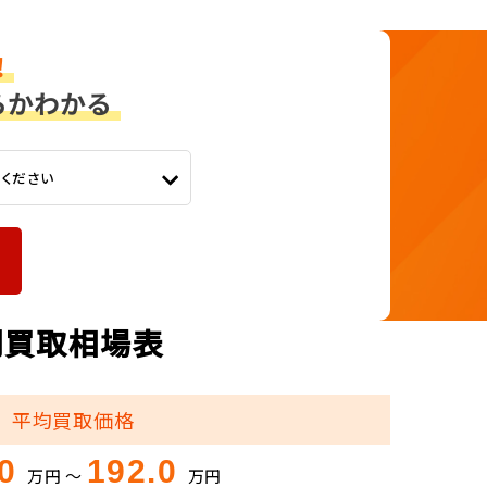
てください
式別買取相場表
平均買取価格
.0
192.0
万円 ～
万円