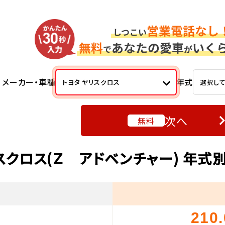
メーカー・車種
年式
トヨタ ヤリスクロス
選択し
次へ
無料
スクロス(Ｚ アドベンチャー) 年
210
）