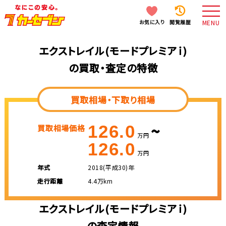
お気に入り
閲覧履歴
MENU
エクストレイル(モードプレミアｉ)
の買取・査定の特徴
買取相場・下取り相場
~
126.0
買取相場価格
万円
126.0
万円
年式
2018(平成30)年
走行距離
4.4万km
エクストレイル(モードプレミアｉ)
の査定情報