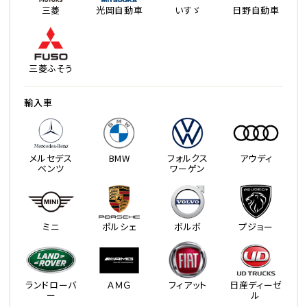
三菱
光岡自動車
いすゞ
日野自動車
三菱ふそう
輸入車
メルセデス
BMW
フォルクス
アウディ
ベンツ
ワーゲン
ミニ
ポルシェ
ボルボ
プジョー
ランドローバ
ＡＭＧ
フィアット
日産ディーゼ
ー
ル