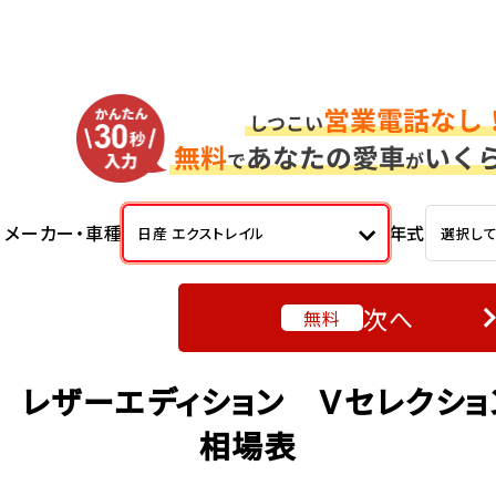
メーカー・車種
年式
日産 エクストレイル
選択し
次へ
無料
ｉ レザーエディション Ｖセレクショ
相場表