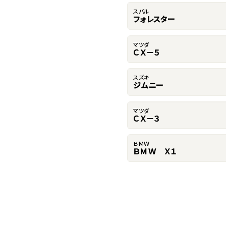
スバル
フォレスター
マツダ
ＣＸ－５
スズキ
ジムニー
マツダ
ＣＸ－３
ＢＭＷ
ＢＭＷ Ｘ１