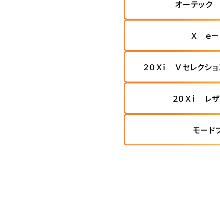
オーテック 
Ｘ ｅ－
２０Ｘｉ Ｖセレクシ
２０Ｘｉ レ
モード