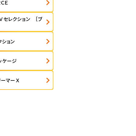
ＣＥ
Ｖセレクション ［ブ
クション
ッケージ
リーマーＸ