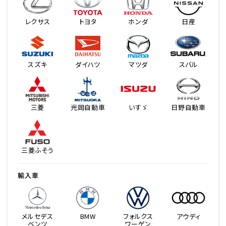
レクサス
トヨタ
ホンダ
日産
スズキ
ダイハツ
マツダ
スバル
三菱
光岡自動車
いすゞ
日野自動車
三菱ふそう
輸入車
メルセデス
BMW
フォルクス
アウディ
ベンツ
ワーゲン