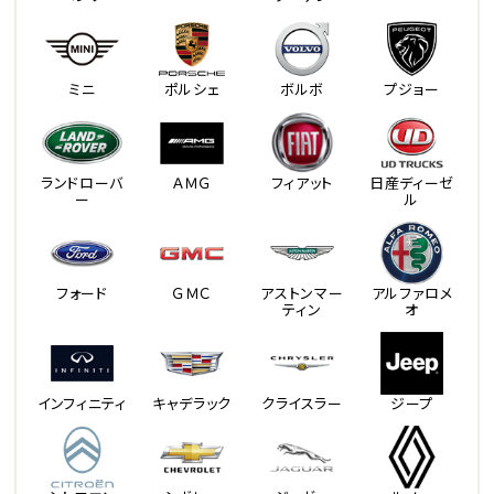
ミニ
ポルシェ
ボルボ
プジョー
ランドローバ
ＡＭＧ
フィアット
日産ディーゼ
ー
ル
フォード
ＧＭＣ
アストンマー
アルファロメ
ティン
オ
インフィニティ
キャデラック
クライスラー
ジープ