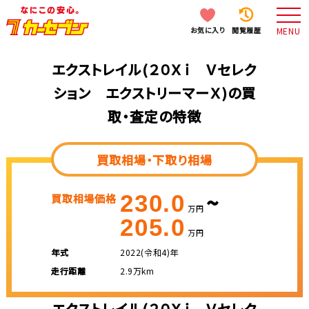
お気に入り
閲覧履歴
MENU
エクストレイル(２０Ｘｉ Ｖセレク
ション エクストリーマーＸ)の買
取・査定の特徴
買取相場・下取り相場
~
230.0
買取相場価格
万円
205.0
万円
年式
2022(令和4)年
走行距離
2.9万km
エクストレイル(２０Ｘｉ Ｖセレク