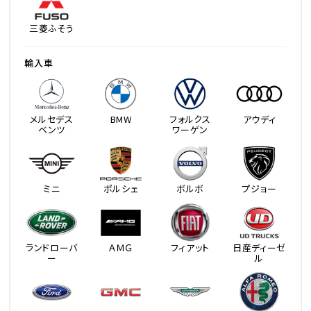
三菱ふそう
輸入車
メルセデス
BMW
フォルクス
アウディ
ベンツ
ワーゲン
ミニ
ポルシェ
ボルボ
プジョー
ランドローバ
ＡＭＧ
フィアット
日産ディーゼ
ー
ル