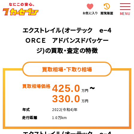
お気に入り
閲覧履歴
MENU
エクストレイル(オーテック ｅ−４
ＯＲＣＥ アドバンスドパッケー
ジ)の買取・査定の特徴
買取相場・下取り相場
~
425.0
買取相場価格
万円
330.0
万円
年式
2022(令和4)年
走行距離
1.0万km
エクストレイル(オーテック ｅ−４