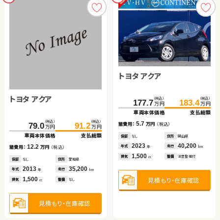
トヨタ アクア
トヨタ アクア
（税込）
（税込）
177.7
183.4
万円
万円
車両本体価格
支払総額
（税込）
（税込）
5.7
諸費用：
万円
（税込）
79.0
91.2
万円
万円
車両本体価格
支払総額
保証
なし
住所
岡山県
2023
40,200
年式
走行
12.2
年
km
諸費用：
万円
（税込）
1,500
排気
整備
法定整備付
cc
保証
なし
住所
愛知県
2013
35,200
年式
走行
年
km
1,500
見積もり・在庫確認
排気
整備
なし
cc
見積もり・在庫確認