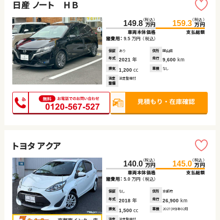
日産 ノート ＨＢ
（税込）
（税込）
149.8
159.3
万円
万円
車両本体価格
支払総額
諸費用：
万円
（税込）
9.5
保証
あり
住所
岡山県
年式
年
走行
km
2021
9,600
排気
cc
車検
なし
1,200
法定
法定整備付
整備
トヨタ アクア
（税込）
（税込）
140.0
145.0
万円
万円
車両本体価格
支払総額
諸費用：
万円
（税込）
5.0
保証
なし
住所
京都府
年式
年
走行
km
2018
26,900
排気
cc
車検
2027(R9)年02月
1,500
法定
法定整備付