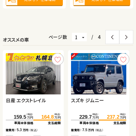
ページ数
/
4
オススメの車
日産 エクストレイル
トヨタ アルファード
スズキ ジムニー
ダイハツ ムーヴ キャンバ
ホンダ フィット ハイブリ
スズキ アルト ＨＢ
日産 セレナ
ス
ッド
ダイハツ ムーヴ キャンバ
（税込）
（税込）
（税込）
（税込）
（税込）
（税込）
（税込）
（税込）
（税込）
（税込）
（税込）
（税込）
（税込）
（税込）
159.5
389.0
164.8
401.5
229.7
80.5
91.6
40.6
237.2
103.9
89.7
49.7
377.2
388.7
万円
万円
万円
万円
万円
万円
万円
万円
万円
万円
万円
万円
万円
万円
ス
車両本体価格
車両本体価格
支払総額
支払総額
車両本体価格
車両本体価格
車両本体価格
車両本体価格
支払総額
支払総額
支払総額
支払総額
車両本体価格
支払総額
（税込）
（税込）
5.3
12.5
7.5
9.2
12.3
9.1
148.0
153.7
11.5
諸費用：
諸費用：
万円
万円
（税込）
（税込）
諸費用：
諸費用：
諸費用：
諸費用：
万円
万円
万円
万円
（税込）
（税込）
（税込）
（税込）
諸費用：
万円
（税込）
万円
万円