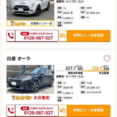
諸費用：
万円
（税込）
11.0
保証
なし
住所
京都府
年式
年
走行
km
2015
57,300
排気
cc
車検
なし
2,000
法定
法定整備付
整備
日産 オーラ
（税込）
（税込）
227.7
238.0
万円
万円
車両本体価格
支払総額
諸費用：
万円
（税込）
10.3
保証
なし
住所
大分県
年式
年
走行
km
2023
19,300
排気
cc
車検
2028(R10)年02月
1,200
法定
法定整備付
整備