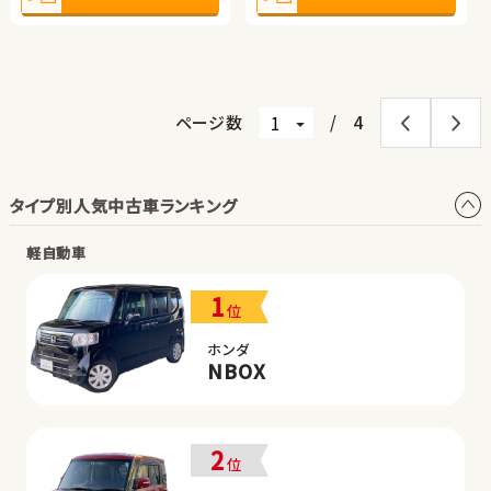
見積もり・在庫確認
見積もり・在庫確認
見積もり・在庫確認
見積もり・在庫確認
ページ数
/
4
タイプ別人気中古車ランキング
軽自動車
1
位
ホンダ
NBOX
2
位