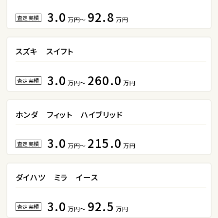
3.0
92.8
2
査定実績
万円～
万円
位
トヨタ
アルファード
スズキ スイフト
3.0
260.0
査定実績
万円～
万円
3
位
トヨタ
ホンダ フィット ハイブリッド
ヴォクシー
3.0
215.0
査定実績
万円～
万円
ＳＵＶ・クロカン
1
位
ダイハツ ミラ イース
トヨタ
ヤリスクロス
3.0
92.5
査定実績
万円～
万円