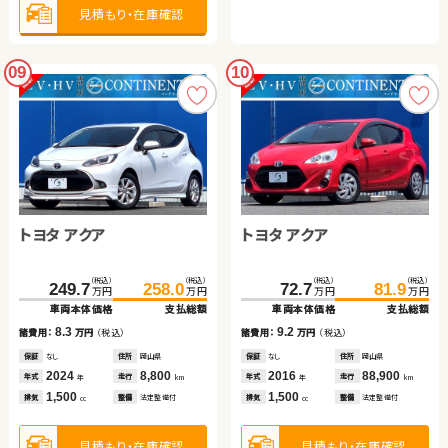
見積もり・在庫確認
09
10
トヨタ アクア
トヨタ アクア
（税込）
（税込）
（税込）
（税込）
249.7
258.0
72.7
81.9
万円
万円
万円
万円
車両本体価格
支払総額
車両本体価格
支払総額
8.3
9.2
諸費用：
万円
（税込）
諸費用：
万円
（税込）
保証
なし
住所
岡山県
保証
なし
住所
岡山県
2024
8,800
2016
88,900
年式
走行
年式
走行
年
km
年
km
1,500
1,500
排気
整備
法定整備付
排気
整備
法定整備付
cc
cc
見積もり・在庫確認
見積もり・在庫確認