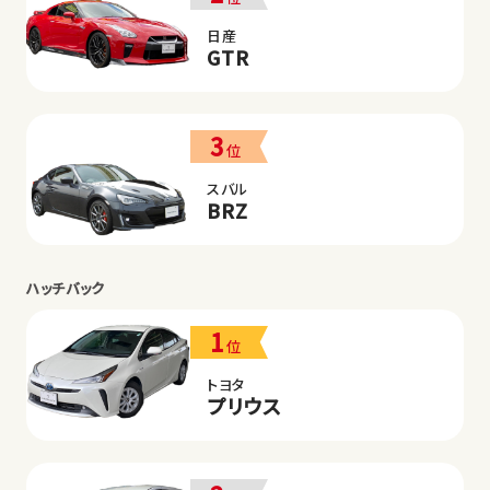
日産
GTR
3
位
スバル
BRZ
ハッチバック
1
位
トヨタ
プリウス