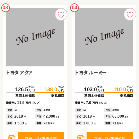
03
04
トヨタ アクア
トヨタ ルーミー
（税込）
（税込）
（税込）
（税込）
126.5
138.0
103.0
110.0
万円
万円
万円
万円
車両本体価格
支払総額
車両本体価格
支払総額
11.5
7.0
諸費用：
万円
（税込）
諸費用：
万円
（税込）
保証
なし
住所
長野県
保証
なし
住所
長野県
2018
42,000
2018
63,000
年式
走行
年式
走行
年
km
年
km
1,500
1,000
排気
整備
法定整備付
排気
整備
法定整備付
cc
cc
見積もり・在庫確認
見積もり・在庫確認