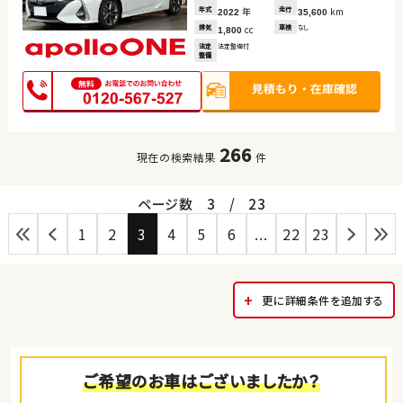
年式
年
走行
km
2022
35,600
排気
cc
車検
なし
1,800
法定
法定整備付
整備
266
現在の検索結果
件
ページ数
3
/
23
1
2
3
4
5
6
...
22
23
更に詳細条件を追加する
ご希望のお車はございましたか？