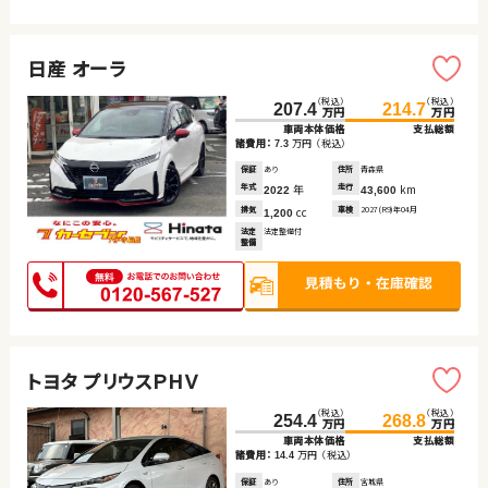
日産 オーラ
（税込）
（税込）
207.4
214.7
万円
万円
車両本体価格
支払総額
諸費用：
万円
（税込）
7.3
保証
あり
住所
青森県
年式
年
走行
km
2022
43,600
排気
cc
車検
2027(R9)年04月
1,200
法定
法定整備付
整備
トヨタ プリウスＰＨＶ
（税込）
（税込）
254.4
268.8
万円
万円
車両本体価格
支払総額
諸費用：
万円
（税込）
14.4
保証
あり
住所
宮城県