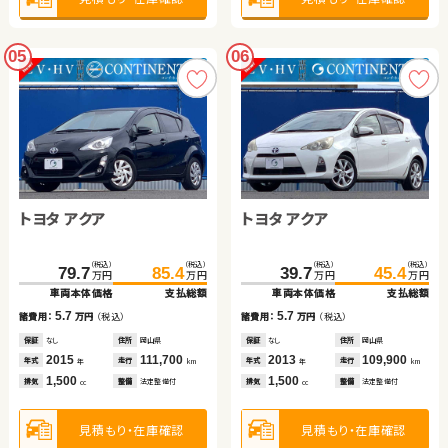
05
06
トヨタ アクア
トヨタ アクア
（税込）
（税込）
（税込）
（税込）
79.7
85.4
39.7
45.4
万円
万円
万円
万円
車両本体価格
支払総額
車両本体価格
支払総額
5.7
5.7
諸費用：
万円
（税込）
諸費用：
万円
（税込）
保証
なし
住所
岡山県
保証
なし
住所
岡山県
2015
111,700
2013
109,900
年式
走行
年式
走行
年
km
年
km
1,500
1,500
排気
整備
法定整備付
排気
整備
法定整備付
cc
cc
見積もり・在庫確認
見積もり・在庫確認