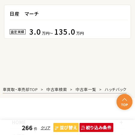
2
日産 マーチ
位
トヨタ
3.0
135.0
ハリアー
査定実績
万円～
万円
3
位
トヨタ
ランドクルーザー
車買取・車売却TOP
中古車検索
中古車一覧
ハッチバック
HOME
266
並び替え
絞り込み条件
クリア
件