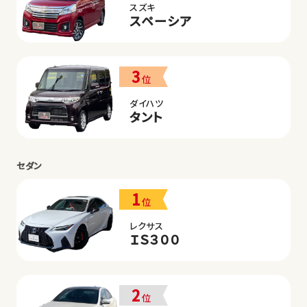
スズキ
スペーシア
3
位
ダイハツ
タント
セダン
1
位
レクサス
ＩＳ３００
2
位