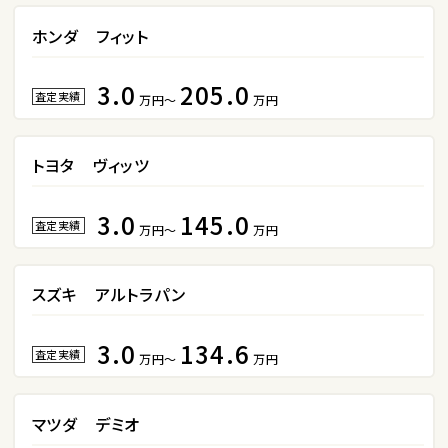
2
位
ホンダ フィット
スバル
レガシィツーリングワゴン
3.0
205.0
査定実績
万円～
万円
3
トヨタ ヴィッツ
位
トヨタ
3.0
145.0
カローラフィールダー
査定実績
万円～
万円
スズキ アルトラパン
ミニバン・1ＢＯＸ
1
3.0
134.6
位
査定実績
万円～
万円
ホンダ
ステップワゴン
マツダ デミオ