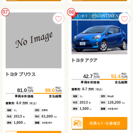
07
08
トヨタ アクア
トヨタ プリウス
（税込）
（税込）
42.7
51.4
万円
万円
車両本体価格
支払総額
（税込）
（税込）
8.7
諸費用：
万円
（税込）
81.0
89.0
万円
万円
車両本体価格
支払総額
保証
なし
住所
岡山県
2013
126,200
年式
走行
8.0
年
km
諸費用：
万円
（税込）
1,500
排気
整備
法定整備付
cc
保証
なし
住所
長野県
2013
61,000
年式
走行
年
km
1,800
見積もり・在庫確認
排気
整備
法定整備付
cc