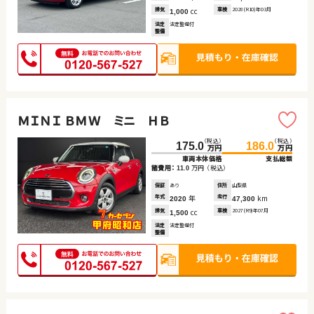
排気
cc
車検
2028(R10)年03月
1,000
法定
法定整備付
整備
ＭＩＮＩ ＢＭＷ ミニ ＨＢ
（税込）
（税込）
175.0
186.0
万円
万円
車両本体価格
支払総額
諸費用：
万円
（税込）
11.0
保証
あり
住所
山梨県
年式
年
走行
km
2020
47,300
排気
cc
車検
2027(R9)年07月
1,500
法定
法定整備付
整備