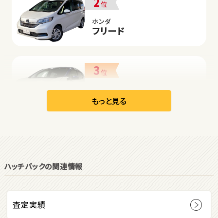
2
位
ホンダ
フリード
3
位
日産
リーフ
もっと見る
オープン
1
位
ハッチバックの関連情報
ダイハツ
コペン
査定実績