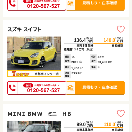
スズキ スイフト
（税込）
（税込）
136.4
140.0
万円
万円
車両本体価格
支払総額
諸費用：
万円
（税込）
3.6
保証
なし
住所
京都府
年式
年
走行
km
2019
73,400
排気
cc
車検
なし
1,400
法定
法定整備付
整備
ＭＩＮＩ ＢＭＷ ミニ ＨＢ
（税込）
（税込）
99.0
110.0
万円
万円
車両本体価格
支払総額