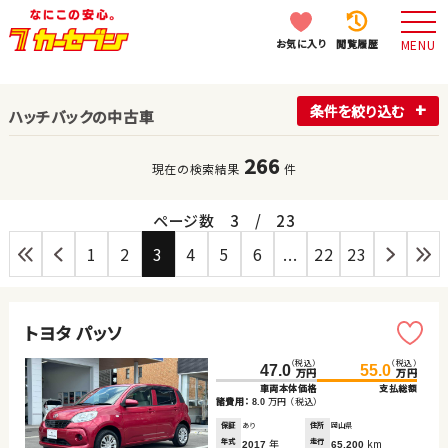
お気に入り
閲覧履歴
MENU
条件を絞り込む
ハッチバックの中古車
266
現在の検索結果
件
ページ数
3
/
23
1
2
3
4
5
6
...
22
23
トヨタ パッソ
（税込）
（税込）
47.0
55.0
万円
万円
車両本体価格
支払総額
諸費用：
万円
（税込）
8.0
保証
あり
住所
岡山県
年式
年
走行
km
2017
65,200