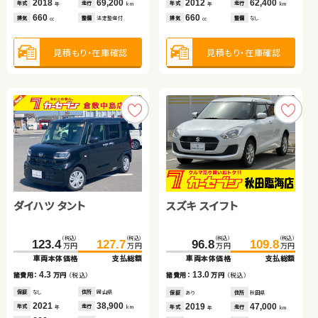
2018
69,200
2012
62,400
2021
9,300
6.1
11.5
13.0
年式
走行
年式
走行
諸費用：
万円
（税込）
諸費用：
万円
（税込）
年式
走行
諸費用：
万円
（税込）
年
km
年
km
年
km
660
660
660
排気
整備
法定整備付
排気
整備
なし
排気
整備
なし
cc
cc
cc
保証
なし
住所
岡山県
保証
なし
住所
宮城県
保証
なし
住所
長野県
2020
37,100
2014
112,800
2010
122,000
年式
走行
年式
走行
年式
走行
年
km
年
km
年
km
1,800
2,000
2,000
見積もり・在庫確認
見積もり・在庫確認
排気
整備
法定整備付
排気
整備
なし
見積もり・在庫確認
排気
整備
法定整備付
cc
cc
cc
見積もり・在庫確認
見積もり・在庫確認
見積もり・在庫確認
ダイハツ タント
スズキ スイフト
トヨタ プリウス
トヨタ アクア
スズキ スイフト
トヨタ ノア ハイブリッド
（税込）
（税込）
（税込）
（税込）
123.4
127.7
96.8
109.8
万円
万円
万円
万円
車両本体価格
支払総額
車両本体価格
支払総額
（税込）
（税込）
（税込）
（税込）
（税込）
（税込）
（税込）
（税込）
4.3
13.0
諸費用：
万円
（税込）
360.9
375.8
46.5
59.7
142.3
151.4
215.4
229.8
諸費用：
万円
（税込）
万円
万円
万円
万円
万円
万円
万円
万円
車両本体価格
支払総額
車両本体価格
支払総額
車両本体価格
支払総額
車両本体価格
支払総額
保証
なし
住所
岡山県
保証
あり
住所
秋田県
2021
38,900
2019
47,000
14.9
年式
走行
13.2
9.1
14.4
年式
走行
諸費用：
万円
（税込）
年
km
諸費用：
万円
（税込）
諸費用：
万円
（税込）
諸費用：
万円
（税込）
年
km