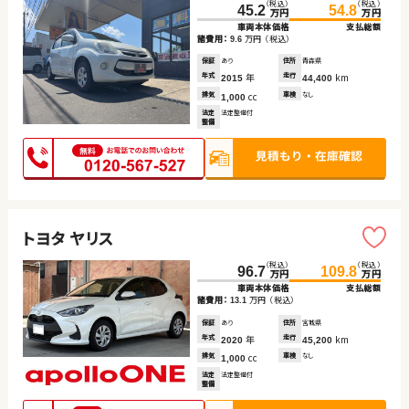
（税込）
（税込）
45.2
54.8
万円
万円
車両本体価格
支払総額
諸費用：
万円
（税込）
9.6
保証
あり
住所
青森県
年式
年
走行
km
2015
44,400
排気
cc
車検
なし
1,000
法定
法定整備付
整備
トヨタ ヤリス
（税込）
（税込）
96.7
109.8
万円
万円
車両本体価格
支払総額
諸費用：
万円
（税込）
13.1
保証
あり
住所
宮城県
年式
年
走行
km
2020
45,200
排気
cc
車検
なし
1,000
法定
法定整備付
整備