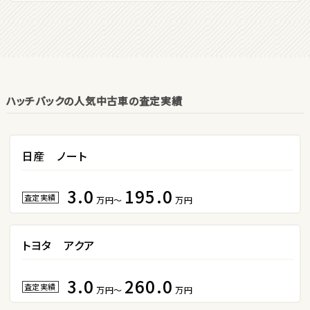
2
位
マツダ
ロードスター
ハッチバックの人気中古車の査定実績
3
位
ホンダ
S660
日産 ノート
3.0
195.0
ステーションワゴン
査定実績
万円～
万円
1
位
トヨタ アクア
スバル
レヴォーグ
3.0
260.0
査定実績
万円～
万円