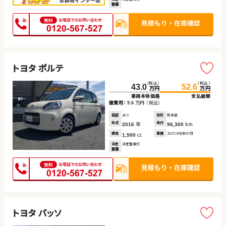
整備
トヨタ ポルテ
（税込）
（税込）
43.0
52.6
万円
万円
車両本体価格
支払総額
諸費用：
万円
（税込）
9.6
保証
あり
住所
熊本県
年式
年
走行
km
2016
96,300
排気
cc
車検
2027(R9)年07月
1,500
法定
法定整備付
整備
トヨタ パッソ