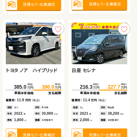
2,000
1,500
660
1,500
見積もり・在庫確認
見積もり・在庫確認
排気
整備
なし
排気
整備
法定整備付
排気
整備
法定整備付
排気
整備
法定整備付
cc
cc
cc
cc
見積もり・在庫確認
見積もり・在庫確認
見積もり・在庫確認
見積もり・在庫確認
トヨタ ノア ハイブリッド
日産 セレナ
トヨタ プリウス
トヨタ ヴェルファイア
トヨタ ルーミー
スズキ ワゴンＲ スマイル
（税込）
（税込）
（税込）
（税込）
385.0
396.9
216.3
227.7
万円
万円
万円
万円
車両本体価格
支払総額
車両本体価格
支払総額
（税込）
（税込）
（税込）
（税込）
（税込）
（税込）
（税込）
（税込）
11.9
11.4
69.8
78.9
252.3
263.1
150.0
161.4
140.1
146.4
諸費用：
万円
（税込）
諸費用：
万円
（税込）
万円
万円
万円
万円
万円
万円
万円
万円
車両本体価格
支払総額
車両本体価格
支払総額
車両本体価格
支払総額
車両本体価格
支払総額
保証
あり
住所
熊本県
保証
なし
住所
岡山県
2022
30,900
2021
38,200
9.1
10.8
11.4
6.3
諸費用：
年式
万円
（税込）
走行
諸費用：
年式
万円
（税込）
走行
諸費用：
万円
（税込）
諸費用：
万円
（税込）
年
km
年
km
1,800
2,000
排気
整備
法定整備付
排気
整備
法定整備付
cc
cc
保証
なし
住所
鳥取県
保証
あり
住所
群馬県
保証
あり
住所
愛知県
保証
あり
住所
茨城県
2014
97,900
2016
44,300
2022
28,000
2021
23,300
年式
走行
年式
走行
年式
走行
年式
走行
年
km
年
km
年
km
年
km
1,800
2,500
1,000
660
見積もり・在庫確認
見積もり・在庫確認
排気
整備
法定整備付
排気
整備
なし
排気
整備
法定整備付
排気
整備
なし
cc
cc
cc
cc