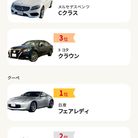
メルセデスベンツ
Cクラス
3
位
トヨタ
クラウン
クーペ
1
位
日産
フェアレディ
2
位