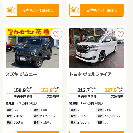
2013
72,800
2015
76,100
2012
67,900
2018
35,000
年式
走行
年式
走行
年式
走行
年式
走行
年
km
年
km
年
km
年
km
1,500
1,500
1,500
660
見積もり・在庫確認
見積もり・在庫確認
排気
整備
法定整備付
排気
整備
法定整備付
排気
整備
法定整備付
排気
整備
法定整備付
cc
cc
cc
cc
見積もり・在庫確認
見積もり・在庫確認
見積もり・在庫確認
見積もり・在庫確認
トヨタ ヴェルファイア
スズキ ジムニー
スバル フォレスター ハイ
日産 エクストレイル
ホンダ Ｎ ＢＯＸ
ホンダ フリード
（税込）
（税込）
（税込）
（税込）
212.7
227.5
150.9
153.8
万円
万円
万円
万円
ブリッド
車両本体価格
支払総額
車両本体価格
支払総額
（税込）
（税込）
（税込）
（税込）
（税込）
（税込）
（税込）
（税込）
14.8
2.9
291.6
304.9
358.0
369.9
56.6
64.8
155.8
165.3
諸費用：
万円
（税込）
諸費用：
万円
（税込）
万円
万円
万円
万円
万円
万円
万円
万円
車両本体価格
支払総額
車両本体価格
支払総額
車両本体価格
支払総額
車両本体価格
支払総額
保証
なし
住所
埼玉県
保証
あり
住所
岩手県
2015
53,300
2016
67,500
13.3
11.9
8.2
9.5
年式
走行
諸費用：
年式
万円
（税込）
走行
諸費用：
万円
（税込）
諸費用：
万円
（税込）
諸費用：
万円
（税込）
年
km
年
km
2,500
660
排気
整備
なし
排気
整備
法定整備付
cc
cc
保証
あり
住所
福島県
保証
あり
住所
岡山県
保証
あり
住所
青森県
保証
あり
住所
福島県
2021
24,700
2023
18,000
2014
93,700
2018
17,300
年式
走行
年式
走行
年式
走行
年式
走行
年
km
年
km
年
km
年
km