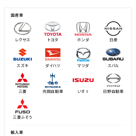
国産車
レクサス
トヨタ
ホンダ
日産
スズキ
ダイハツ
マツダ
スバル
三菱
光岡自動車
いすゞ
日野自動車
三菱ふそう
輸入車