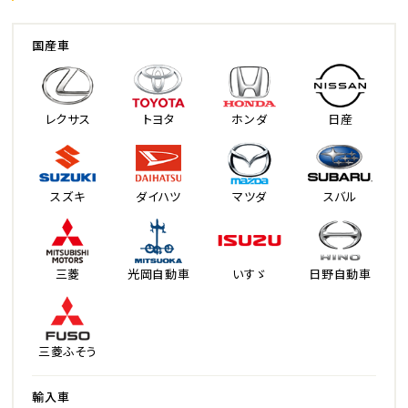
国産車
レクサス
トヨタ
ホンダ
日産
スズキ
ダイハツ
マツダ
スバル
三菱
光岡自動車
いすゞ
日野自動車
三菱ふそう
輸入車