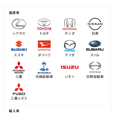
国産車
レクサス
トヨタ
ホンダ
日産
スズキ
ダイハツ
マツダ
スバル
三菱
光岡自動車
いすゞ
日野自動車
三菱ふそう
輸入車