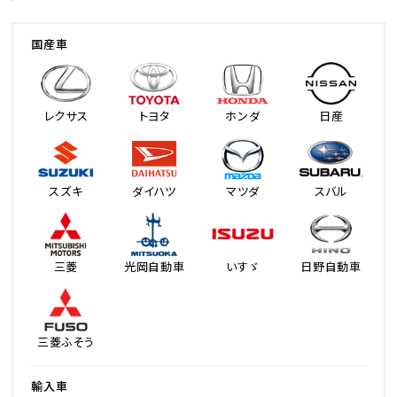
国産車
レクサス
トヨタ
ホンダ
日産
スズキ
ダイハツ
マツダ
スバル
三菱
光岡自動車
いすゞ
日野自動車
三菱ふそう
輸入車